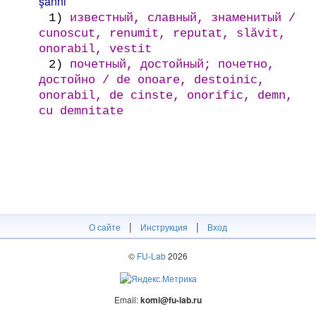
şannı
1)
известный, славный, знаменитый /
cunoscut, renumit, reputat, slăvit,
onorabil, vestit
2)
почетный, достойный; почетно,
достойно / de onoare, destoinic,
onorabil, de cinste, onorific, demn,
cu demnitate
|
|
О сайте
Инструкция
Вход
©
FU-Lab
2026
Email:
komi@fu-lab.ru