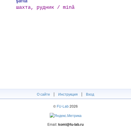
şáhta
шахта, рудник / mină
|
|
О сайте
Инструкция
Вход
©
FU-Lab
2026
Email:
komi@fu-lab.ru