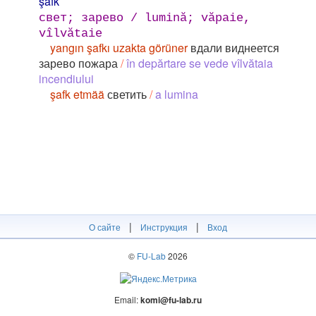
şafk
свет; зарево / lumină; văpaie,
vîlvătaie
yangın şafkı uzakta görüner
вдали виднеется
зарево пожара
/
în depărtare se vede vîlvătaia
incendiului
şafk etmää
светить
/
a lumina
|
|
О сайте
Инструкция
Вход
©
FU-Lab
2026
Email:
komi@fu-lab.ru