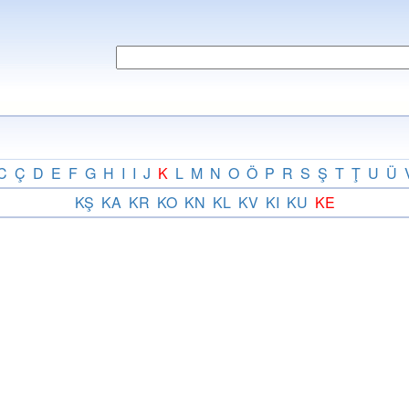
C
Ç
D
E
F
G
H
I
I
J
K
L
M
N
O
Ö
P
R
S
Ş
T
Ţ
U
Ü
KŞ
KA
KR
KO
KN
KL
KV
KI
KU
KE