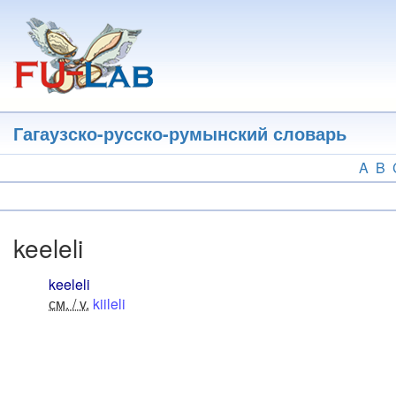
Перейти
к
основному
содержанию
Гагаузско-русско-румынский словарь
A
B
keeleli
keeleli
см. / v.
kiileli