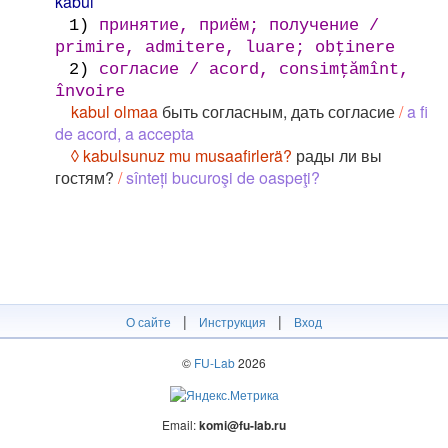
kabul
1)
принятие, приём; получение /
primire, admitere, luare; obţinere
2)
согласие / acord, consimţămînt,
învoire
kabul olmaa
быть согласным, дать согласие
/
a fi
de acord, a accepta
◊ kabulsunuz mu musaafirlerä?
рады ли вы
гостям?
/
sînteți bucuroşi de oaspeţi?
|
|
О сайте
Инструкция
Вход
©
FU-Lab
2026
Email:
komi@fu-lab.ru