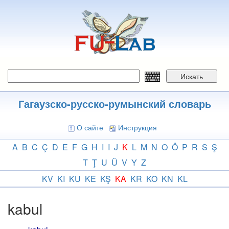
Перейти
к
основному
содержанию
Искать
Гагаузско-русско-румынский словарь
О сайте
Инструкция
A
B
C
Ç
D
E
F
G
H
I
I
J
K
L
M
N
O
Ö
P
R
S
Ş
T
Ţ
U
Ü
V
Y
Z
KV
KI
KU
KE
KŞ
KA
KR
KO
KN
KL
kabul