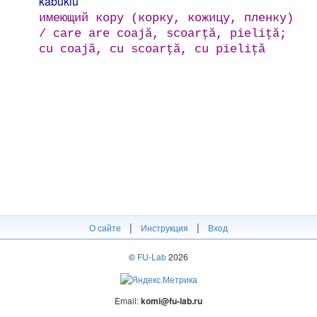
kabuklu
имеющий кору (корку, кожицу, пленку)
/ care are coajă, scoarţă, pieliţă;
cu coajă, cu scoarţă, cu pieliţă
|
|
О сайте
Инструкция
Вход
©
FU-Lab
2026
Email:
komi@fu-lab.ru