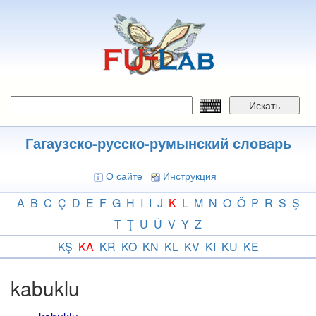
Перейти
к
основному
содержанию
Искать
Гагаузско-русско-румынский словарь
О сайте
Инструкция
A
B
C
Ç
D
E
F
G
H
I
I
J
K
L
M
N
O
Ö
P
R
S
Ş
T
Ţ
U
Ü
V
Y
Z
KŞ
KA
KR
KO
KN
KL
KV
KI
KU
KE
kabuklu