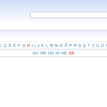
C
Ç
D
E
F
G
H
I
I
J
K
L
M
N
O
Ö
P
R
S
Ş
T
Ţ
U
Ü
HU
HR
HO
HI
HE
HA