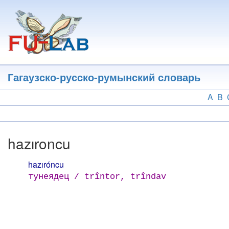
Перейти
к
основному
содержанию
Гагаузско-русско-румынский словарь
A
B
hazıroncu
hazıróncu
тунеядец / trîntor, trîndav