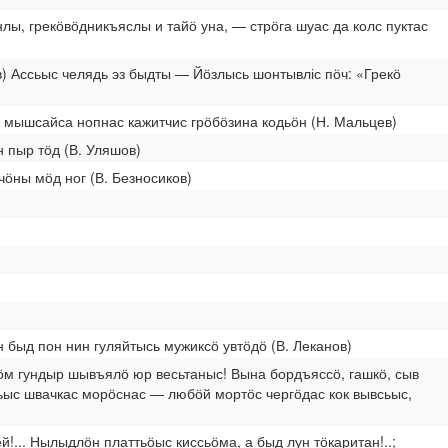
лы, грекӧвӧдникъяслы и тайӧ уна, — стрӧга шуас да колс пуктас
) Ассьыс челядь эз быдты — Йӧзлысь шонтывліс пӧч: «Грекӧ
 мышсайса нопнас кажитчис грӧбӧзина кодьӧн (Н. Мальцев)
н пыр тӧд (В. Уляшов)
чӧны мӧд ног (В. Безносиков)
 быд пон нин гуляйтысь мужиксӧ увтӧдӧ (В. Леканов)
тшӧм гундыр шывъялӧ юр весьтаныс! Вына бордъяссӧ, гашкӧ, сыв
сьыс швачкас морӧснас — любӧй мортӧс чергӧдас кок вывсьыс,
!... Нылыдлӧн платтьӧыс киссьӧма, а быд лун тӧкаритан!..;