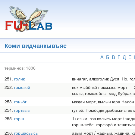
Перейти
к
основному
содержанию
Коми видчанкывъяс
А
Б
В
Г
Д
Е
терминов:
1806
251
голик
винагаг, алкоголик Дуся. Но, 
252
гомозей
век мыйӧнкӧ ноксьысь морт — Э
сылы, гомозейлы, мед Кубрак в
253
гоньӧг
ыждач морт, вылын юра Налӧн 
254
гортвыв
гут эй. Помӧсдін дзебасьны ве
255
горш
1) азым, зэв колысь морт / ж
горшъясӧс, корсюрӧ и тешитча
256
горшасьысь
азым морт / жадный, жадина, х