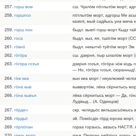
257
горш вом
сш. Чуклӧм пӧтлытӧм морт, ад
258
горшпоз
пӧтлытӧм морт, адгорш Ме асыв
казялі, мый садйысь уна мича 
259
горш пон
быдл. вывті горш морт Кыдз тай
260
госа
быдл. кыз, яя, тшӧгӧм морт (С
261
гӧвнӧ
быдл. некытчӧ туйтӧм морт Эм 
262
гӧгӧра
сш. дзирня, пыр ылалӧм морт (
263
гӧгӧра гозъя
дзирня гозъя, гӧгӧра чӧж кодь
— Но, гӧгӧра гозъя, сюранныд!.
264
гӧж киа
кын киа морт / неуклюжий чело
265
гӧна кыв
кыввортӧм, лёка сёрнитысь мор
266
гӧна кывъя
лёка сёрнитысь морт — Да, гӧна
Лудікыд... (А. Одинцов)
267
гӧрдеч
скр. челядьӧс вильшасьӧмысь 
268
гӧрдьӧ
эй. Помӧсдін гӧрд юрсиа морт,
269
гӧрлӧпан
гораа горзысь, авзысь НАСТЯ. 
270
грезь морт
изьв. Петрунь няйтпоз, порсь,