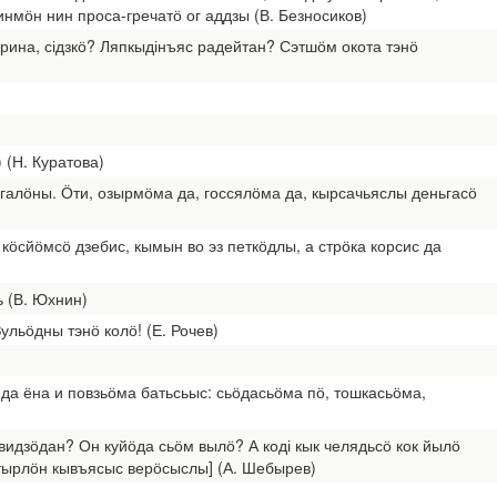
нмӧн нин проса-гречатӧ ог аддзы (В. Безносиков)
рина, сідзкӧ? Ляпкыдінъяс радейтан? Сэтшӧм окота тэнӧ
 (Н. Куратова)
ӧгалӧны. Ӧти, озырмӧма да, госсялӧма да, кырсачьяслы деньгасӧ
кӧсйӧмсӧ дзебис, кымын во эз петкӧдлы, а стрӧка корсис да
ь (В. Юхнин)
ульӧдны тэнӧ колӧ! (Е. Рочев)
 да ёна и повзьӧма батьсьыс: сьӧдасьӧма пӧ, тошкасьӧма,
видзӧдан? Он куйӧда сьӧм вылӧ? А коді кык челядьсӧ кок йылӧ
гӧтырлӧн кывъясыс верӧсыслы] (А. Шебырев)