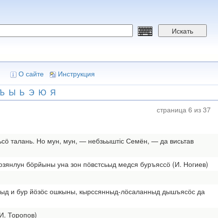
Искать
О сайте
Инструкция
Ъ
Ы
Ь
Э
Ю
Я
страница 6 из 37
ьсӧ талань. Но мун, мун, — небзьыштіс Семён, — да висьтав
озянлун бӧрйыны уна зон пӧвстсьыд медся буръяссӧ (И. Ногиев)
анныд и бур йӧзӧс ошкыны, кырссянныд-лӧсаланныд дышъясӧс да
И. Торопов)