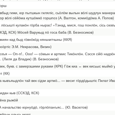
горш
быд гижи, юр пытшкын гиляліс, сьӧлӧм вылын вӧлі шудлун манера.
кор вӧлі сёйӧма кутшӧмкӧ горшпоз (А. Валтон, комиӧдӧма А. Попов)
 лӧсышті кулакӧн гӧрба нырас! «Тэнад, мися, гош понлӧн, сісь сюв
СКЗД, КСК) Мӧсей Варукыд пӧ госа баба (В. Безносиков)
миян кад быд гӧвнӧкӧд няньчитчыны (ККЯ)
юӧртіс Э.М. Некрасова, Визин)
 гозъя — Оп-п!.. Ооо! — сӧмын и артмис Тикӧнлӧн. Сэсся сійӧ надз
. (Лиля да Владик) (В. Безносиков)
век, букв. с замерзшими руками (КРК) Гӧж киа ↔ век кисьыс мыйкӧ 
т (КК)
 кывъяыдлӧн тай век сідзи артмӧ... — весиг гӧрдӧдыштіс Пилат Ива
видан кыв (ССКЗД, КСК)
 ёна рыжӧй
А начальство юрнуӧдӧ, гӧрлӧпанъяс... (Ю. Васютов)
 няйтын олысь морт