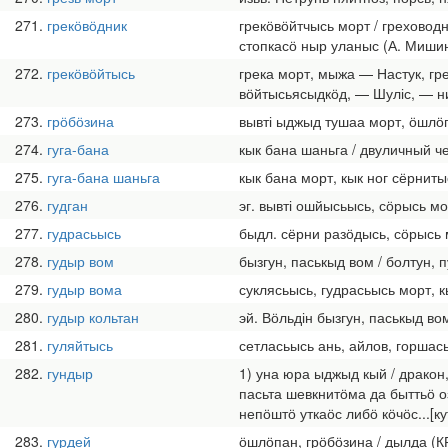
271
грекӧвӧдник
грекӧвӧйтчысь морт / греховод
стопкасӧ ныр уланыс (А. Миши
272
грекӧвӧйтысь
грека морт, мыжа — Настук, гр
вӧйтысьясыдкӧд, — Шуліс, — нин
273
грӧбӧзина
вывті ыджыд тушаа морт, ӧшлӧ
274
гуга-бана
кык бана шаньга / двуличный ч
275
гуга-бана шаньга
кык бана морт, кык ног сёрниты
276
гудган
эг. вывті ошйысьысь, сӧрысь м
277
гудрасьысь
быдл. сёрни разӧдысь, сӧрысь
278
гудыр вом
бызгун, паськыд вом / болтун, 
279
гудыр вома
суклясьысь, гудрасьысь морт, 
280
гудыр кольтан
эй. Вӧльдін бызгун, паськыд во
281
гуляйтысь
сетласьысь ань, айлов, горшас
282
гундыр
1) уна юра ыджыд кый / дракон
пасьта шевкнитӧма да быттьӧ 
непӧштӧ уткаӧс либӧ кӧчӧс...[к
283
гурдей
ӧшлӧпан, грӧбӧзина / дылда (К