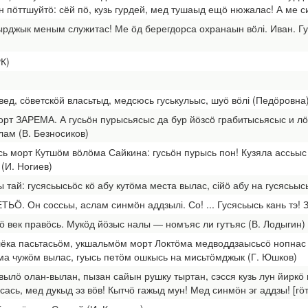
 пӧттшуйтӧ: сёй пӧ, кузь гурдей, мед тушаыд ещӧ нюжалас! А ме си
ырджык меным служитас! Ме ӧд берегдорса охранаын вӧлі. Иван. Гу
РК)
 вед, сӧветскӧй власьтыд, медсюсь гуськульыс, шуӧ вӧлі (Педӧровна)
морт ЗАРЕМА. А гусьӧн пурысьясыс да бур йӧзсӧ грабитысьясыс и л
ам (В. Безносиков)
ысь морт Кутшӧм вӧлӧма Сайкина: гусьӧн пурысь пон! Кузяла ассьыс 
 (И. Ногиев)
 тай: гусясьысьӧс кӧ абу кутӧма места вылас, сійӧ абу на гусясьыс
ЬӦ. Он соссьы, аслам синмӧн аддзылі. Со! ... Гусясьысь кань тэ! З
ӧ век правӧсь. Мукӧд йӧзыс налы — номъяс ли гутъяс (В. Лодыгин)
) лёка пасьтасьӧм, укшальмӧм морт Локтӧма медводдзаысьсӧ нопнас
а чужӧм вылас, гуысь петӧм ошкысь на мисьтӧмджык (Г. Юшков)
ылӧ олан-вылан, пызан сайын рушку тыртан, сэсся кузь лун йиркӧ 
Весась, мед дукыд эз вӧв! Кытчӧ гажыд мун! Мед синмӧн эг аддзы! [