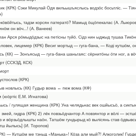
ник (КРК) Сэки Микулай Ӧдя вильышъяслысь водзӧс босьтліс. — Тіян
н)
екӧвӧйтысь, тадзи корсян патератӧ? Мамыд ӧщӧпекалас (А. Лыюров
ӧм он вӧч...! (А. Ванеев)
пан Арся рӧмыдӧдзыс на петісны туйӧ. Сідз нин ыджыд тушаа Тикӧн
еловек, лицемер (КРК) Весиг мортыд — гуга-бана, — Коді кутшӧм, о
сь (КК) — Зонъясыд — гуга-бана шаньгаяс: сёрнитӧны ӧти ног, а вӧ
орт (ССКЗД, КСК)
 морт
пустослов (КРК)
кыв новлысь (КК) Гудыр вома ↔ пеж вома (КФ)
м (юӧртіс Е.М. Игнатова)
ьысь / гулящая женщина (КРК) Уна челядьнас век ошйысьӧ, а сиктын
, змей, гидра (КРК) 2) лёк повзьӧдчантор А повзянтор и вӧлі — эс
оз и вӧрзьӧдлышты наӧн. Татшӧм гундырыд кӧ вылісянь став ӧдвыв
утш йылысь] (И. Торопов)
РК) — Кутшӧм ме тэныд «Манька»! Кӧза али мый?! Алкоголик! Гурдей