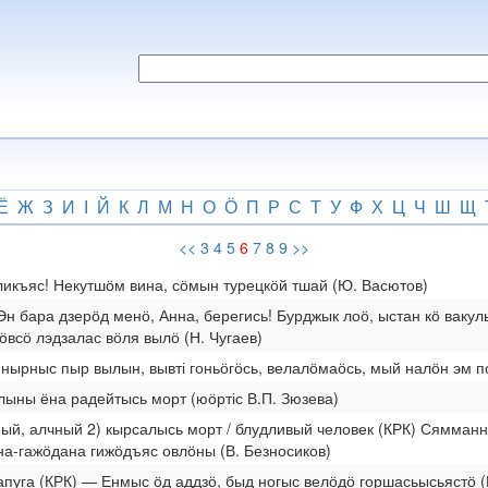
Ё
Ж
З
И
І
Й
К
Л
М
Н
О
Ӧ
П
Р
С
Т
У
Ф
Х
Ц
Ч
Ш
Щ
<<
3
4
5
6
7
8
9
>>
голикъяс! Некутшӧм вина, сӧмын турецкӧй тшай (Ю. Васютов)
н бара дзерӧд менӧ, Анна, берегись! Бурджык лоӧ, ыстан кӧ вакул
ӧвсӧ лэдзалас вӧля вылӧ (Н. Чугаев)
нырныс пыр вылын, вывті гоньӧгӧсь, велалӧмаӧсь, мый налӧн эм п
тлыны ёна радейтысь морт (юӧртіс В.П. Зюзева)
адный, алчный 2) кырсалысь морт / блудливый человек (КРК) Сямм
на-гажӧдана гижӧдъяс овлӧны (В. Безносиков)
апуга (КРК) — Енмыс ӧд аддзӧ, быд ногыс велӧдӧ горшасьысьястӧ (