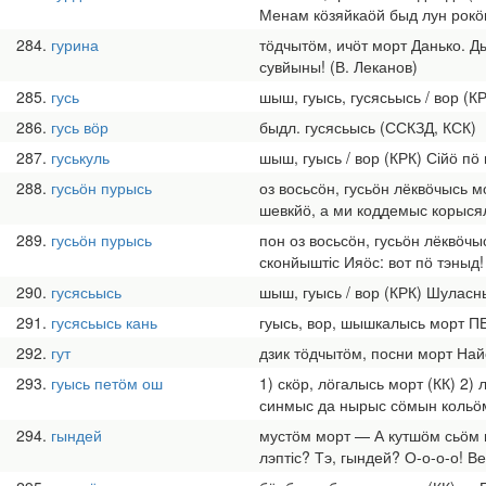
Менам кӧзяйкаӧй быд лун рокӧн
284
гурина
тӧдчытӧм, ичӧт морт Данько. Д
сувйыны! (В. Леканов)
285
гусь
шыш, гуысь, гусясьысь / вор (К
286
гусь вӧр
быдл. гусясьысь (ССКЗД, КСК)
287
гуськуль
шыш, гуысь / вор (КРК) Сійӧ пӧ
288
гусьӧн пурысь
оз восьсӧн, гусьӧн лёквӧчысь 
шевкйӧ, а ми коддемыс корысял
289
гусьӧн пурысь
пон оз восьсӧн, гусьӧн лёквӧч
сконйыштіс Ияӧс: вот пӧ тэныд!
290
гусясьысь
шыш, гуысь / вор (КРК) Шуласны
291
гусясьысь кань
гуысь, вор, шышкалысь морт ПЕТ
292
гут
дзик тӧдчытӧм, посни морт Най
293
гуысь петӧм ош
1) скӧр, лӧгалысь морт (КК) 2
синмыс да нырыс сӧмын кольӧм
294
гындей
мустӧм морт — А кутшӧм сьӧм в
лэптіс? Тэ, гындей? О-о-о-о! 