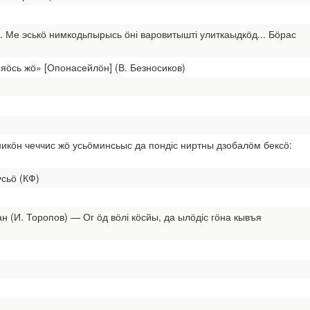
 Ме эськӧ нимкодьпырысь ӧні варовитышті улиткаыдкӧд... Бӧрас
ъяӧсь жӧ» [Опонасейлӧн] (В. Безносиков)
ӧникӧн чеччис жӧ усьӧминсьыс да пондіс ниртны дзобалӧм бексӧ:
усьӧ (КФ)
н (И. Торопов) — Ог ӧд вӧлі кӧсйы, да ылӧдіс гӧна кывъя