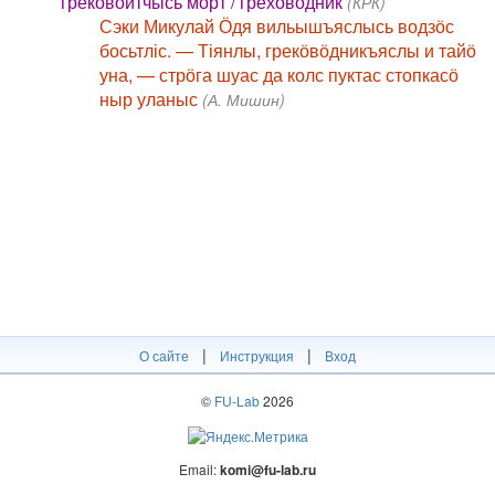
грекӧвӧйтчысь морт / греховодник
(КРК)
Сэки Микулай Ӧдя вильышъяслысь водзӧс
босьтліс. — Тіянлы, грекӧвӧдникъяслы и тайӧ
уна, — стрӧга шуас да колс пуктас стопкасӧ
ныр уланыс
(А. Мишин)
|
|
О сайте
Инструкция
Вход
©
FU-Lab
2026
Email:
komi@fu-lab.ru