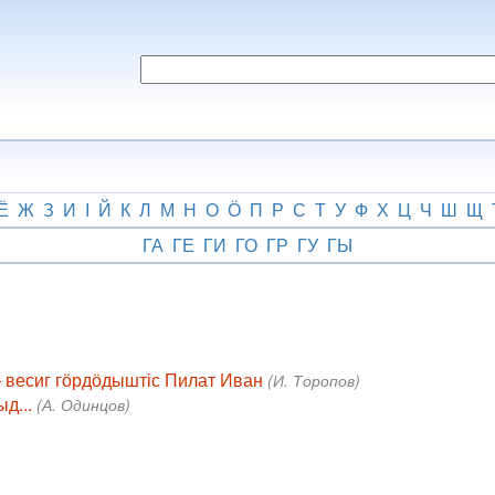
Ё
Ж
З
И
І
Й
К
Л
М
Н
О
Ӧ
П
Р
С
Т
У
Ф
Х
Ц
Ч
Ш
Щ
ГА
ГЕ
ГИ
ГО
ГР
ГУ
ГЫ
 — весиг гӧрдӧдыштіс Пилат Иван
(И. Торопов)
ыд...
(А. Одинцов)