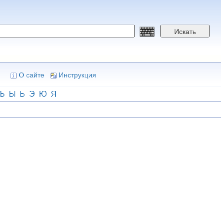
Искать
О сайте
Инструкция
Ъ
Ы
Ь
Э
Ю
Я