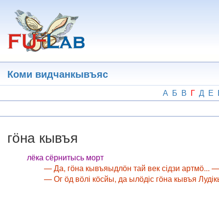
Перейти
к
основному
содержанию
Коми видчанкывъяс
А
Б
В
Г
Д
Е
гӧна кывъя
лёка сёрнитысь морт
— Да, гӧна кывъяыдлӧн тай век сідзи артмӧ...
— Ог ӧд вӧлі кӧсйы, да ылӧдіс гӧна кывъя Лудік