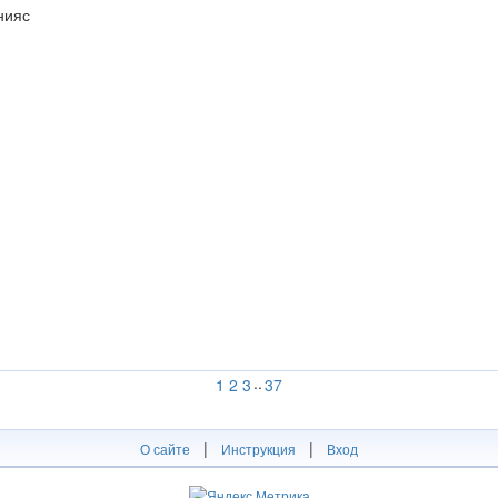
нияс
..
1
2
3
37
|
|
О сайте
Инструкция
Вход