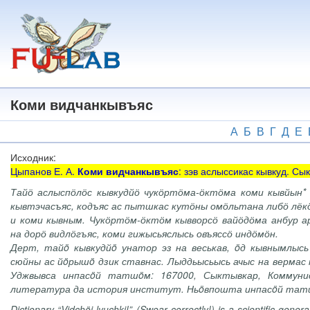
Перейти
к
основному
содержанию
Коми видчанкывъяс
А
Б
В
Г
Д
Е
Исходник:
Цыпанов Е. А.
Коми видчанкывъяс
: зэв аслыссикас кывкуд. С
Тайӧ аслыспӧлӧс кывкудйӧ чукӧртӧма-ӧктӧма коми кывйын* б
кывтэчасъяс, кодъяс ас пытшкас кутӧны омӧльтана либӧ лёк
и коми кывным. Чукӧртӧм-ӧктӧм кывворсӧ вайӧдӧма анбур а
на дорӧ видлӧгъяс, коми гижысьяслысь овъяссӧ индӧмӧн.
Дерт, тайö кывкудйö унатор эз на веськав, öд кывнымлыс
сюйны ас йöрышö дзик ставнас. Лыддьысьысь ачыс на верма
Уджвывса инпасöй татшöм: 167000, Сыктывкар, Коммунис
литература да история институт. Ньöвпошта инпасöй татшöм:
Dictionary “Vidchöi lyuchki!” (Swear correctly!) is a scientific gene