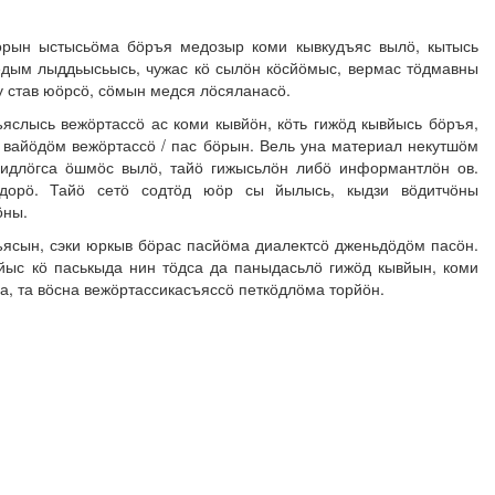
ӧрын ыстысьӧма бӧръя медозыр коми кывкудъяс вылӧ, кытысь
медым лыддьысьысь, чужас кӧ сылӧн кӧсйӧмыс, вермас тӧдмавны
у став юӧрсӧ, сӧмын медся лӧсяланасӧ.
слысь вежӧртассӧ ас коми кывйӧн, кӧть гижӧд кывйысь бӧръя,
вайӧдӧм вежӧртассӧ / пас бӧрын. Вель уна материал некутшӧм
видлӧгса ӧшмӧс вылӧ, тайӧ гижысьлӧн либӧ информантлӧн ов.
дорӧ. Тайӧ сетӧ содтӧд юӧр сы йылысь, кыдзи вӧдитчӧны
ӧны.
ясын, сэки юркыв бӧрас пасйӧма диалектсӧ дженьдӧдӧм пасӧн.
йыс кӧ паськыда нин тӧдса да паныдасьлӧ гижӧд кывйын, коми
а, та вӧсна вежӧртассикасъяссӧ петкӧдлӧма торйӧн.