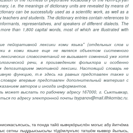
nary, i.e. the meanings of dictionary units are revealed by means of
tionary can be successfully used as a scientific work, as well as a
ty teachers and students. The dictionary entries contain references to
nformants, representatives, and speakers of different dialects. The
 more than 1,800 capital words, most of which are illustrated with
ие пейоративной лексики коми языка* (отдельных слов и
сики в коми языке еще не являлся объектом системного
 лексических словосочетаний не вызывает сомнений уже хотя
огической речи, в произведениях фольклора и особенно
 депозитарием эмотивной лексики. Настоящий словарь не
вную функцию, т.е здесь на равных представлен также и
 словаре впервые представлен дополнительный материал с
указанием авторов и иногда информантов.
ь может выслать по рабочему адресу 167000, г. Сыктывкар,
ся по адресу электронной почты tsypanov@mail.illhkomisc.ru.
нисикасъясысь, та понда тайӧ кывчукӧрыслӧн могыс абу йитчӧма
огыс сетны лыддьысьысьлы тӧдӧмлунъяс татшӧм кыввор йылысь,