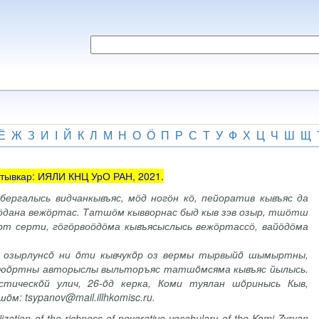
Ё
Ж
З
И
І
Й
К
Л
М
Н
О
Ӧ
П
Р
С
Т
У
Ф
Х
Ц
Ч
Ш
Щ
ыктывкар: ИЯЛИ КНЦ УрО РАН, 2021.
ергалысь видчанкывъяс, мӧд ногӧн кӧ, пейоратив кывъяс да
ӧдана вежӧртас. Татшӧм кывворнас быд кыв зэв озыр, тшӧтш
рт серти, гӧгӧрвоӧдӧма кывъясыслысь вежӧртассӧ, вайӧдӧма
ь озырлунсö ни öти кывчукöр оз вермы тырвыйö шымыртны,
с юöртны авторыслы выльторъяс татшöмсяма кывъяс йылысь.
тическöй улич, 26-öд керка, Коми туялан шöринысь Кыв,
 tsypanov@mail.illhkomisc.ru.
ralization of the richness of peyorative vocabulary of the Komi-Zyryan