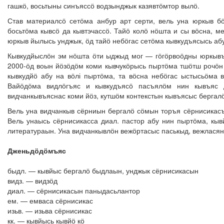
гашкӧ, восьтыны синъяссӧ водзынджык казявтӧмтор вылӧ.
Став материалсӧ сетӧма анбур арт серти, вель уна юркыв б
босьтӧма кывсӧ да кывтэчассӧ. Тайӧ колӧ нӧшта и сы вӧсна, 
юркыв йылысь унджык, ӧд тайӧ небӧгас сетӧма кывкудъясысь аб
Кывкудйыслӧн эм нӧшта ӧти ыджыд мог — гӧгӧрвоӧдны юркывъя
2000-ӧд воын йӧзӧдӧм коми кывчукӧрысь пыртӧма тшӧтш рочӧн 
кывкудйӧ абу на вӧлі пыртӧма, та вӧсна небӧгас ыстысьӧма 
Вайӧдӧма видлӧгъяс и кывкудъясӧ пасъялӧм нин кывъяс 
видчанкывъяснас коми йӧз, кутшӧм контекстын кывъясыс бергал
Вель уна видчанкыв сёрниын бергалӧ сӧмын торъя сёрнисикасъ
Вель унаысь сёрнисикасса диал. пастор абу нин пыртӧма, кыв
литератураын. Уна видчанкывлӧн вежӧртасыс паськыд, вежласян
Дженьдӧдӧмъяс
быдл. — кывйыс бергалӧ быдлаын, унджык сёрнисикасын
видз. — видзӧд
диал. — сёрнисикасын паныдасьлантор
ем. — емваса сёрнисикас
изьв. — изьва сёрнисикас
кк. — кывйысь кывйӧ кӧ