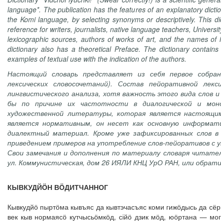
language*. The publication has the features of an explanatory dictio
the Komi language, by selecting synonyms or descriptively. This dic
reference for writers, journalists, native language teachers, Universi
lexicographic sources, authors of works of art, and the names of i
dictionary also has a theoretical Preface. The dictionary contains
examples of textual use with the indication of the authors.
Настоящий словарь представляет из себя первое собран
лексических словосочетаний). Состав пейоративной лек
лингвистического анализа, хотя важность этого вида слов и
бы по причине их частотности в диалогической и монол
художественной литературы, которая является настоящим
является нормативным, он несет как основную информати
диалектный материал. Кроме уже зафиксированных слов в
приведением примеров на употребление слов-пейоративов с 
Свои замечания и дополнения по материалу словаря читател
ул. Коммунистическая, дом 26 ИЯЛИ КНЦ УрО РАН, или обратить
КЫВКУДЙӦН ВӦДИТЧАННОГ
Кывкудйӧ пыртӧма кывъяс да кывтэчасъяс коми гижӧдысь да сёр
век кыв нормаясӧ кутчысьӧмкӧд, сійӧ дзик мӧд, юӧртана — м