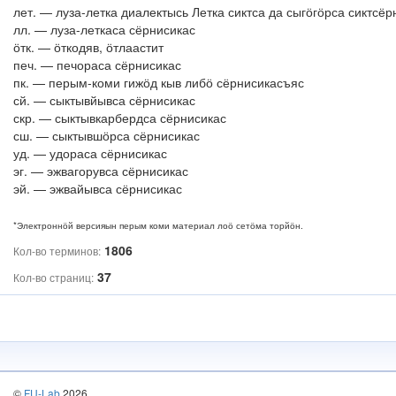
лет. — луза-летка диалектысь Летка сиктса да сыгӧгӧрса сиктсёр
лл. — луза-леткаса сёрнисикас
ӧтк. — ӧткодяв, ӧтлаастит
печ. — печораса сёрнисикас
пк. — перым-коми гижӧд кыв либӧ сёрнисикасъяс
сй. — сыктывйывса сёрнисикас
скр. — сыктывкарбердса сёрнисикас
сш. — сыктывшӧрса сёрнисикас
уд. — удораса сёрнисикас
эг. — эжвагорувса сёрнисикас
эй. — эжвайывса сёрнисикас
*Электроннӧй версияын перым коми материал лоӧ сетӧма торйӧн.
1806
Кол-во терминов:
37
Кол-во страниц:
©
FU-Lab
2026