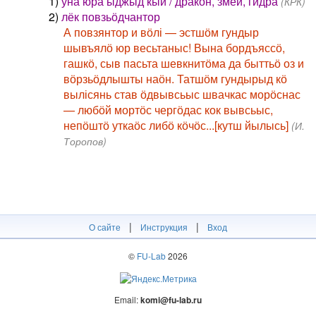
1)
уна юра ыджыд кый / дракон, змей, гидра
(КРК)
2)
лёк повзьӧдчантор
А повзянтор и вӧлі — эстшӧм гундыр
шывъялӧ юр весьтаныс! Вына бордъяссӧ,
гашкӧ, сыв пасьта шевкнитӧма да быттьӧ оз и
вӧрзьӧдлышты наӧн. Татшӧм гундырыд кӧ
вылісянь став ӧдвывсьыс швачкас морӧснас
— любӧй мортӧс чергӧдас кок вывсьыс,
непӧштӧ уткаӧс либӧ кӧчӧс...[кутш йылысь]
(И.
Торопов)
|
|
О сайте
Инструкция
Вход
©
FU-Lab
2026
Email:
komi@fu-lab.ru