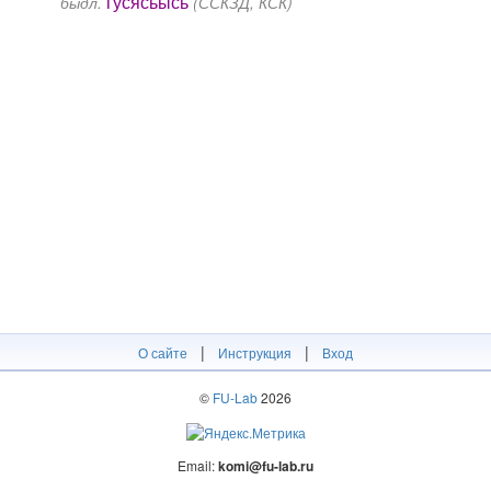
гусясьысь
быдл.
(ССКЗД, КСК)
|
|
О сайте
Инструкция
Вход
©
FU-Lab
2026
Email:
komi@fu-lab.ru