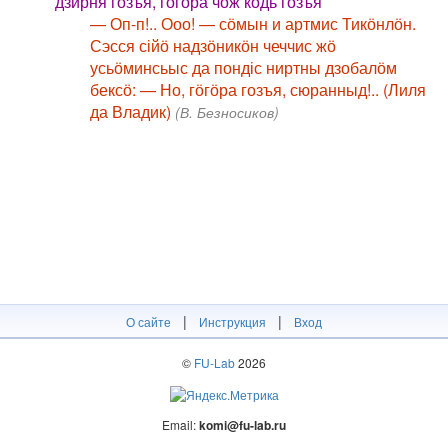
дзирня гозъя, гӧгӧра чӧж кодь гозъя
— Оп-п!.. Ооо! — сӧмын и артмис Тикӧнлӧн.
Сэсся сійӧ надзӧникӧн чеччис жӧ
усьӧминсьыс да пондіс ниртны дзобалӧм
бексӧ: — Но, гӧгӧра гозъя, сюранныд!.. (Лиля
да Владик)
(В. Безносиков)
|
|
О сайте
Инструкция
Вход
©
FU-Lab
2026
Email:
komi@fu-lab.ru