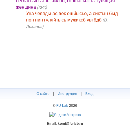
сетласьысь ань, айлов, горшасьысь / гулящая
женщина
(КРК)
Уна челядьнас век ошйысьӧ, а сиктын быд
пон нин гуляйтысь мужиксӧ увтӧдӧ
(В.
Леканов)
|
|
О сайте
Инструкция
Вход
©
FU-Lab
2026
Email:
komi@fu-lab.ru