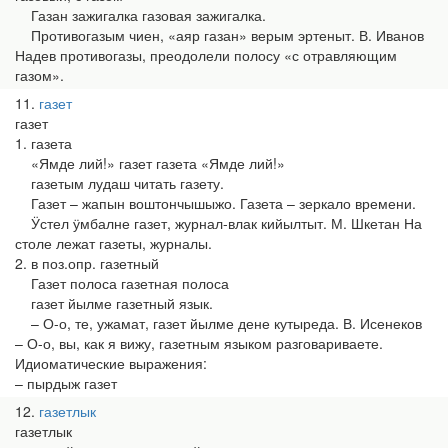
Газан зажигалка газовая зажигалка.
Противогазым чиен, «аяр газан» верым эртеныт. В. Иванов
Надев противогазы, преодолели полосу «с отравляющим
газом».
11
газет
газет
1. газета
«Ямде лий!» газет газета «Ямде лий!»
газетым лудаш читать газету.
Газет – жапын воштончышыжо. Газета – зеркало времени.
Ӱстел ӱмбалне газет, журнал-влак кийылтыт. М. Шкетан На
столе лежат газеты, журналы.
2. в поз.опр. газетный
Газет полоса газетная полоса
газет йылме газетный язык.
– О-о, те, ужамат, газет йылме дене кутыреда. В. Исенеков
– О-о, вы, как я вижу, газетным языком разговариваете.
Идиоматические выражения:
– пырдыж газет
12
газетлык
газетлык