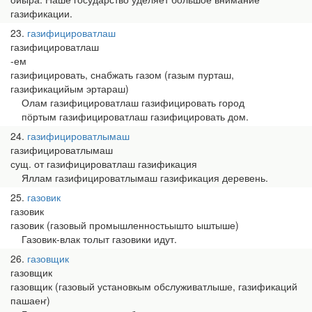
газификации.
23
газифицироватлаш
газифицироватлаш
-ем
газифицировать, снабжать газом (газым пурташ,
газификацийым эртараш)
Олам газифицироватлаш газифицировать город
пӧртым газифицироватлаш газифицировать дом.
24
газифицироватлымаш
газифицироватлымаш
сущ. от газифицироватлаш газификация
Яллам газифицироватлымаш газификация деревень.
25
газовик
газовик
газовик (газовый промышленностьышто ыштыше)
Газовик-влак толыт газовики идут.
26
газовщик
газовщик
газовщик (газовый установкым обслуживатлыше, газификаций
пашаеҥ)