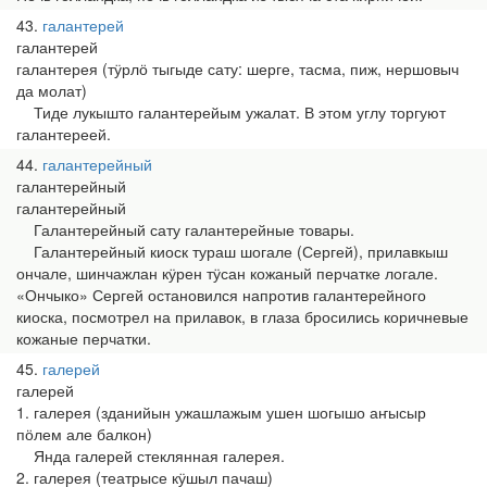
43
галантерей
галантерей
галантерея (тӱрлӧ тыгыде сату: шерге, тасма, пиж, нершовыч
да молат)
Тиде лукышто галантерейым ужалат. В этом углу торгуют
галантереей.
44
галантерейный
галантерейный
галантерейный
Галантерейный сату галантерейные товары.
Галантерейный киоск тураш шогале (Сергей), прилавкыш
ончале, шинчажлан кӱрен тӱсан кожаный перчатке логале.
«Ончыко» Сергей остановился напротив галантерейного
киоска, посмотрел на прилавок, в глаза бросились коричневые
кожаные перчатки.
45
галерей
галерей
1. галерея (зданийын ужашлажым ушен шогышо аҥысыр
пӧлем але балкон)
Янда галерей стеклянная галерея.
2. галерея (театрысе кӱшыл пачаш)