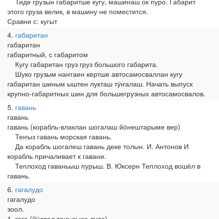
Тиде грузын габаритше кугу, машинаш ок пуро. Габарит
этого груза велик, в машину не поместится.
Сравни с: кугыт
4
габаритан
габаритан
габаритный, с габаритом
Кугу габаритан груз груз большого габарита.
Шуко грузым наҥгаен кертше автосамосваллан кугу
габаритан шиным ыштен лукташ тӱҥалаш. Начать выпуск
крупно-габаритных шин для большегрузных автосамосвалов.
5
гавань
гавань
гавань (корабль-влаклан шогалаш йӧнештарыме вер)
Теҥыз гавань морская гавань.
Да корабль шогалеш гавань деке толын. И. Антонов И
корабль причаливает к гавани.
Теплоход гаваньыш пурыш. В. Юксерн Теплоход вошёл в
гавань.
6
гагалудо
гагалудо
зоол.
1. гага (йӱдвел теҥызысе лудо)