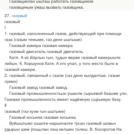
Газовщиклан ышташ работать газовщиком
газовщикым ӱжаш вызвать газовщика.
27
газовый
газовый
Ⅰ
1. газовый, наполненный газом, действующий при помощи
газа (газым темыме, газ дене ыштыше)
Газовый камера газовая камера
газовый двигатель газовый двигатель.
Катя. А кӧ йӧрлын гын, тудын верже газовый камерыште
лийын. К. Коршунов Катя. А кто упал, у того место было в
газовой камере.
2. газовый, связанный с газом (газ дене кылдалтше, газым
лукмо)
Газовый завод газовый завод.
Газовый промышленностьын ӱшанле сырьевой базыже уло.
Газовая промышленность имеет надёжную сырьевую базу.
Ⅱ
газовый (газ куэм гыч ыштыме)
Газовый косынка газовая косынка.
Вуйыштыжо ошалге-нарынчалге тӱсан газовый шовыч
ӱдырын шем ӱпшылан пеш келшен толеш. В. Косоротов На