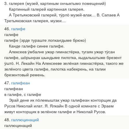
3. галерея (музей, картиным ончыктымо помещений)
Картинный галерей картинная галерея.
А Третьяковский галерей, тӱрлӧ музей-влак… В. Сапаев А
Третьяковская галерея, музеи…
46
галифе
галифе
галифе (эрде тураште лопкаҥдыме брюко)
Канде галифе синее галифе.
Алексеев ӱмбалне ужар гимнастёрка, тугаяк ужар тӱсан
галифе, шӧрынрак шындыме пилотка, кыдалыштыже брезент
ӱштӧ. Н. Лекайн На Алексееве зелёная гимнастёрка, такого же
зелёного цвета галифе, пилотка набекрень, на талии
брезентовый ремень.
47
галифеан
галифеан
в галифе, с галифе
Эрай дене ик пӧлемыштак ужар галифеан конторщик да
Русов Николай илат. Я. Ялкайн В одной комнате с Эраем
живут конторщик в зелёном галифе и Николай Русов.
48
галлюцинаций
галлюцинаций