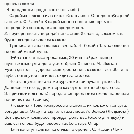
провала земли
4) предлогом вроде (кого-чего-либо)
Сарайыш пакча гычла вигак кӱзаш лиеш. Оҥа дене кӱвар гай
ыштыме. С. Чавайн В сарай можно подняться прямо с
огорода. Из досок сделано вроде моста.
2. неуверенность, передаётся частицей словно, союзом как
будто, вводным словом кажется
Туштыла илыше чонанжат уке гай. Н. Лекайн Там словно нет
ни одной живой души.
Вуйлатыше ялысе кресаньык, 30 ияш гайрак, вынер
шупшыктымо ужга дене ӱстелтӧрыштӧ шинча. М. Шкетан
Руководитель – деревенский крестьянин, кажется, лет 30-ти, в
шубе, обтянутой навиной, сидит за столом.
Но ава шӱмыштӧ ала-мо кӱрылтмӧ гай чучаш тӱҥале. Б.
Данилов Но в сердце матери как будто что-то оборвалось.
3. приблизительность; передаётся предлогом около, наречием
почти, вот-вот (сейчас)
(Людмила.) Теве компрессым ыштена, ик-кок кече гай эрта,
эргыда адак Онар патыр гаяк таза лиеш. А. Волков (Людмила.)
Вот сделаем компресс, пройдёт день-два (около дня-двух) и
ваш сын снова будет здоров как богатырь Онар.
Чачи кечыгут гаяк капка ончылно оролен. С. Чавайн Чачи