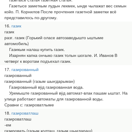
Газетысе заметкым лудын лекмек, ынде чылажат вес семын
койо. П. Корнилов После прочтения газетной заметки всё
представилось по-другому.
16
газик
газик
разг. газик (Горький оласе автозаводышто ыштыме
автомобиль)
Газикым налаш купить газик.
Изарнян капка ончыко газик толын шогале. И. Иванов В
четверг к воротам подъехал газик.
17
газированный
газированный
газированный (газым шыҥдарыман)
Газированный вӱд газированная вода.
Уремыште газированный вӱд автомат-влак пашам ыштат. На
улице работают автоматы для газированной воды.
Сравни с: газироватлыме
18
газироватлаш
газироватлаш
-ем
газировать (газым колташ, газым шыҥдараш)