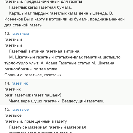
газетный, предназначенный для газеты
Газетлык кагаз газетная бумага.
Картшымат пырдыж газетлык кагаз дене ыштенда. В.
Исенеков Вы и карту изготовили из бумаги, предназначенной
для стенной газеты.
13
газетный
газетный
газетный
Газетный витрина газетная витрина.
М. Шкетанын газетный статьяже-влак тематика шотышто
тӱрлӧ-тӱрлӧ улыт. А. Асаев Газетные статьи М. Шкетана
разнообразны по тематике.
Сравни с: газетысе, газетлык
14
газетчик
газетчик
разг. газетчик (газет пашаеҥ)
Чыла вере шушо газетчик. Вездесущий газетчик.
15
газетысе
газетысе
газетный, помещённый в газету
Газетысе материал газетный материал
газетысе статья газетная статья.