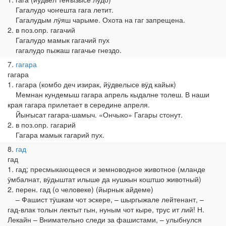
Гагалудо чоҥешта гага летит.
Гагалудым лӱяш чарыме. Охота на гаг запрещена.
2. в поз.опр. гагачий
Гагалудо мамык гагачий пух
гагалудо пыжаш гагачье гнездо.
7
гагара
гагара
1. гагара (комбо деч изирак, йӱдвелысе вӱд кайык)
Мемнан кундемыш гагара апрель кыдалне толеш. В наши
края гагара прилетает в середине апреля.
Йыҥысат гагара-шамыч. «Ончыко» Гагары стонут.
2. в поз.опр. гагарий
Гагара мамык гагарий пух.
8
гад
гад
1. гад; пресмыкающееся и земноводное животное (мланде
ӱмбалнат, вӱдыштат илыше да нушкын коштшо животный)
2. перен. гад (о человеке) (йырнык айдеме)
– Фашист тӱшкам чот эскере, – шыргыжале лейтенант, –
гад-влак толын лектыт гын, нуным чот кыре, трус ит лий! Н.
Лекайн – Внимательно следи за фашистами, – улыбнулся