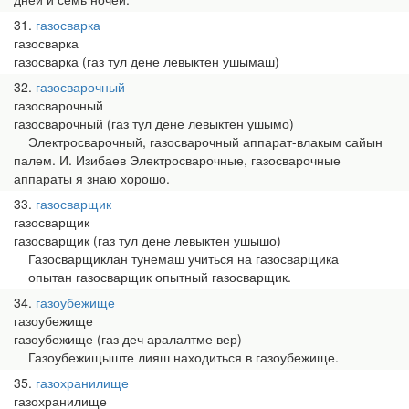
31
газосварка
газосварка
газосварка (газ тул дене левыктен ушымаш)
32
газосварочный
газосварочный
газосварочный (газ тул дене левыктен ушымо)
Электросварочный, газосварочный аппарат-влакым сайын
палем. И. Изибаев Электросварочные, газосварочные
аппараты я знаю хорошо.
33
газосварщик
газосварщик
газосварщик (газ тул дене левыктен ушышо)
Газосварщиклан тунемаш учиться на газосварщика
опытан газосварщик опытный газосварщик.
34
газоубежище
газоубежище
газоубежище (газ деч аралалтме вер)
Газоубежищыште лияш находиться в газоубежище.
35
газохранилище
газохранилище