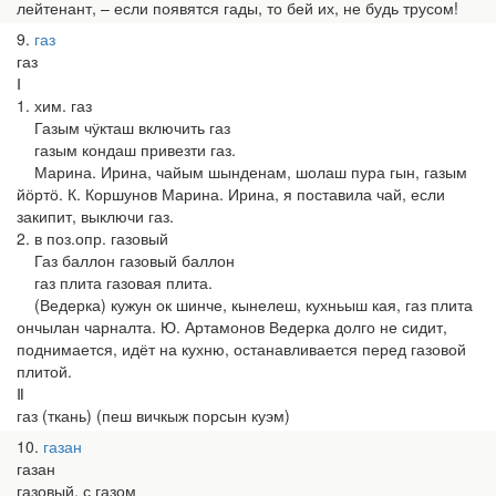
лейтенант, – если появятся гады, то бей их, не будь трусом!
9
газ
газ
Ⅰ
1. хим. газ
Газым чӱкташ включить газ
газым кондаш привезти газ.
Марина. Ирина, чайым шынденам, шолаш пура гын, газым
йӧртӧ. К. Коршунов Марина. Ирина, я поставила чай, если
закипит, выключи газ.
2. в поз.опр. газовый
Газ баллон газовый баллон
газ плита газовая плита.
(Ведерка) кужун ок шинче, кынелеш, кухньыш кая, газ плита
ончылан чарналта. Ю. Артамонов Ведерка долго не сидит,
поднимается, идёт на кухню, останавливается перед газовой
плитой.
Ⅱ
газ (ткань) (пеш вичкыж порсын куэм)
10
газан
газан
газовый, с газом