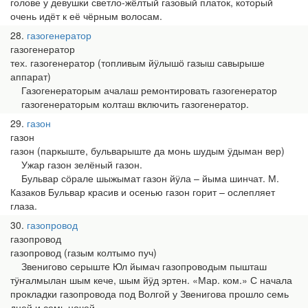
голове у девушки светло-жёлтый газовый платок, который
очень идёт к её чёрным волосам.
28
газогенератор
газогенератор
тех. газогенератор (топливым йӱлышӧ газыш савырыше
аппарат)
Газогенераторым ачалаш ремонтировать газогенератор
газогенераторым колташ включить газогенератор.
29
газон
газон
газон (паркыште, бульварыште да монь шудым ӱдыман вер)
Ужар газон зелёный газон.
Бульвар сӧрале шыжымат газон йӱла – йыма шинчат. М.
Казаков Бульвар красив и осенью газон горит – ослепляет
глаза.
30
газопровод
газопровод
газопровод (газым колтымо пуч)
Звенигово серыште Юл йымач газопроводым пышташ
тӱҥалмылан шым кече, шым йӱд эртен. «Мар. ком.» С начала
прокладки газопровода под Волгой у Звенигова прошло семь
дней и семь ночей.