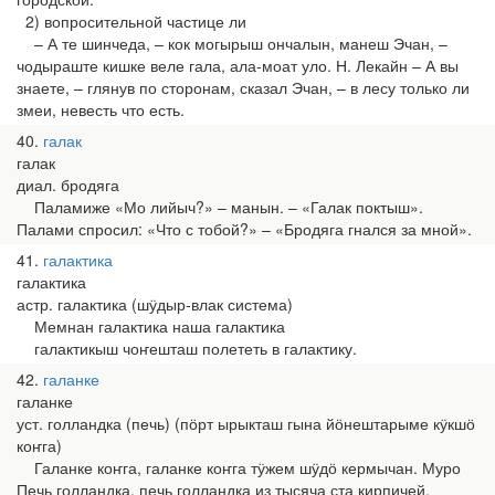
2) вопросительной частице ли
– А те шинчеда, – кок могырыш ончалын, манеш Эчан, –
чодыраште кишке веле гала, ала-моат уло. Н. Лекайн – А вы
знаете, – глянув по сторонам, сказал Эчан, – в лесу только ли
змеи, невесть что есть.
40
галак
галак
диал. бродяга
Паламиже «Мо лийыч?» – манын. – «Галак поктыш».
Палами спросил: «Что с тобой?» – «Бродяга гнался за мной».
41
галактика
галактика
астр. галактика (шӱдыр-влак система)
Мемнан галактика наша галактика
галактикыш чоҥешташ полететь в галактику.
42
галанке
галанке
уст. голландка (печь) (пӧрт ырыкташ гына йӧнештарыме кӱкшӧ
коҥга)
Галанке коҥга, галанке коҥга тӱжем шӱдӧ кермычан. Муро
Печь голландка, печь голландка из тысяча ста кирпичей.