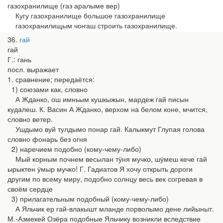
газохранилище (газ аралыме вер)
Кугу газохранилище большое газохранилище
газохранилищым чоҥаш строить газохранилище.
36
гай
гай
Г.: гань
посл. выражает
1. сравнение; передаётся:
1) союзами как, словно
А Жданко, ош имньым кушкыжын, мардеж гай писын
кудалеш. К. Васин А Жданко, верхом на белом коне, мчится,
словно ветер.
Ушдымо вуй тулдымо понар гай. Калыкмут Глупая голова
словно фонарь без огня
2) наречием подобно (кому-чему-либо)
Мый корным почнем весылан тӱня мучко, шӱмеш кече гай
ырыктен ӱмыр мучко! Г. Гадиатов Я хочу открыть дороги
другим по всему миру, подобно солнцу весь век согревая в
своём сердце
3) прилагательным подобный (кому-чему-либо)
А Яльчик ер гай-влакышт мланде порволымо дене лийыныт.
М.-Азмекей Озёра подобные Яльчику возникли вследствие