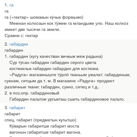
1
га
га
га («гектар» шомакын кӱчык формыжо)
Мемнан колхозын кок тӱжем га мландыже уло. Наш колхоз
имеет две тысячи га земли.
Сравни с: гектар
2
габардин
габардин
1. габардин (кугу качестван вичкыж меж радына)
Сур тӱсан габардин габардин серого цвета
костюмлык габардин габардин для костюма.
«Радуга» магазиныште тӱрлӧ тканьым ужалат: габардиным,
сукнам, ситцым да т. м. В магазине «Радуга» продают
различные ткани: габардин, сукно, ситец и т.д..
2. в поз.опр. габардиновый
Габардин пальтом ургыкташ сшить габардиновое пальто.
3
габарит
габарит
спец. габарит (предметын кугытшо)
Кӱварын габаритше габарит моста
вагонын габаритше габарит вагона.