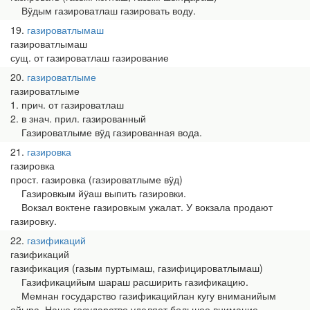
Вӱдым газироватлаш газировать воду.
19
газироватлымаш
газироватлымаш
сущ. от газироватлаш газирование
20
газироватлыме
газироватлыме
1. прич. от газироватлаш
2. в знач. прил. газированный
Газироватлыме вӱд газированная вода.
21
газировка
газировка
прост. газировка (газироватлыме вӱд)
Газировкым йӱаш выпить газировки.
Вокзал воктене газировкым ужалат. У вокзала продают
газировку.
22
газификаций
газификаций
газификация (газым пуртымаш, газифицироватлымаш)
Газификацийым шараш расширить газификацию.
Мемнан государство газификацийлан кугу вниманийым
ойыра. Наше государство уделяет большое внимание