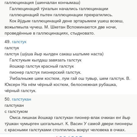
галлюцинация (шинчалан кончымаш)
Галлюцинаций тӱҥалын начались галлюцинации
галлюцинаций пытен галлюцинации прекратились.
Кок йӱдым галлюцинаций дене эртарымем ушеш возеш,
вожылмыла чучеш. М. Шкетан Вспоминаются две ночи,
проведённые в галлюцинациях, стыдновато.
49
галстук
галстук
галстук (шӱша йыр кылден сакаш ыштыме наста)
Галстукым кылдаш завязать галстук
йошкар галстук красный галстук
пионер галстук пионерский галстук.
Ӱмбалныже шем костюм, лум гай ош тувыр, шем галстук. В.
Юксерн На нём чёрный костюм, белоснежная рубашка,
чёрный галстук.
50
галстукан
галстукан
с галстуком
Омса лишнак йошкар галстукан пионер-влак очкиан еҥ йыр
тӱшкан чумырген шогалыныт. К. Васин У самой двери пионеры
с красными галстуками столпились вокруг человека в очках.