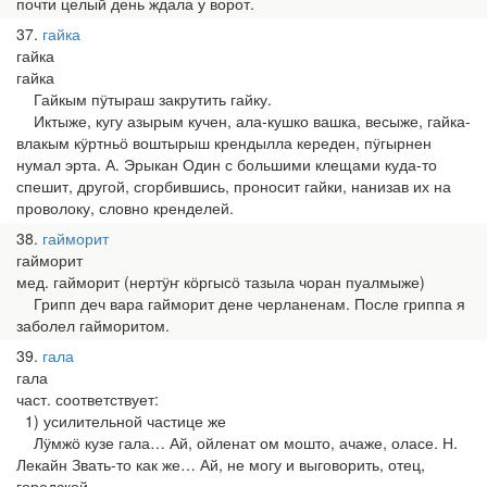
почти целый день ждала у ворот.
37
гайка
гайка
гайка
Гайкым пӱтыраш закрутить гайку.
Иктыже, кугу азырым кучен, ала-кушко вашка, весыже, гайка-
влакым кӱртньӧ воштырыш крендылла кереден, пӱгырнен
нумал эрта. А. Эрыкан Один с большими клещами куда-то
спешит, другой, сгорбившись, проносит гайки, нанизав их на
проволоку, словно кренделей.
38
гайморит
гайморит
мед. гайморит (нертӱҥ кӧргысӧ тазыла чоран пуалмыже)
Грипп деч вара гайморит дене черланенам. После гриппа я
заболел гайморитом.
39
гала
гала
част. соответствует:
1) усилительной частице же
Лӱмжӧ кузе гала… Ай, ойленат ом мошто, ачаже, оласе. Н.
Лекайн Звать-то как же… Ай, не могу и выговорить, отец,
городской.