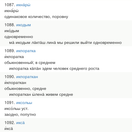
1087
икнӓрӹ
икнӓ́рӹ
одинаковое количество, поровну
1088
икодым
ико́дым
одновременно
мӓ икодым лӓктӓш линӓ мы решили выйти одновременно
1089
икпоратка
и́кпоратка
обыкновенный; в среднем
икпоратка кӓпӓн эдем человек среднего роста
1090
икпораткан
и́кпораткан
обыкновенно, средне
икпораткан ӹленӓ живем средне
1091
иксольы
иксо́льы уст.
заодно, попутно
1092
иксӓ
и́ксӓ