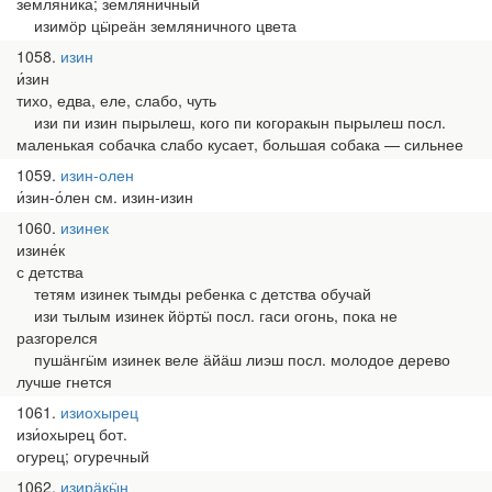
земляника; земляничный
изимӧр цӹреӓн земляничного цвета
1058
изин
и́зин
тихо, едва, еле, слабо, чуть
изи пи изин пырылеш, кого пи когоракын пырылеш посл.
маленькая собачка слабо кусает, большая собака — сильнее
1059
изин-олен
и́зин-о́лен см. изин-изин
1060
изинек
изине́к
с детства
тетям изинек тымды ребенка с детства обучай
изи тылым изинек йӧртӹ посл. гаси огонь, пока не
разгорелся
пушӓнгӹм изинек веле ӓйӓш лиэш посл. молодое дерево
лучше гнется
1061
изиохырец
изи́охырец бот.
огурец; огуречный
1062
изирӓкӹн