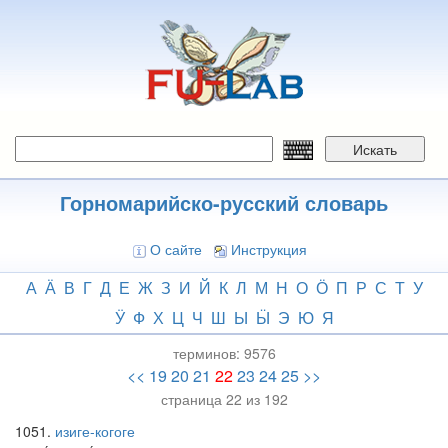
Перейти
к
основному
содержанию
Искать
Горномарийско-русский словарь
О сайте
Инструкция
А
Ӓ
В
Г
Д
Е
Ж
З
И
Й
К
Л
М
Н
О
Ӧ
П
Р
С
Т
У
Ӱ
Ф
Х
Ц
Ч
Ш
Ы
Ӹ
Э
Ю
Я
терминов:
9576
<<
19
20
21
22
23
24
25
>>
страница 22 из 192
1051
изиге-когоге