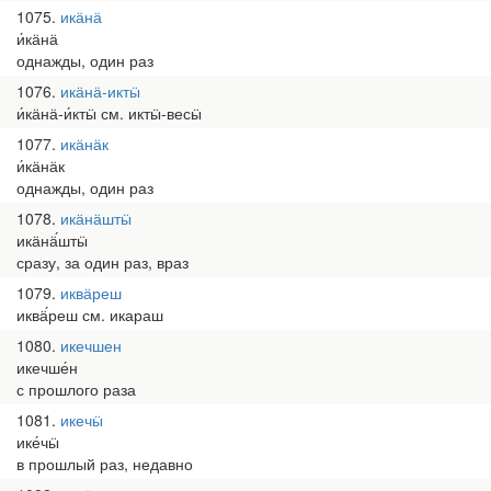
1075
икӓнӓ
и́кӓнӓ
однажды, один раз
1076
икӓнӓ-иктӹ
и́кӓнӓ-и́ктӹ см. иктӹ-весӹ
1077
икӓнӓк
и́кӓнӓк
однажды, один раз
1078
икӓнӓштӹ
икӓнӓ́штӹ
сразу, за один раз, враз
1079
иквӓреш
иквӓ́реш см. икараш
1080
икечшен
икечше́н
с прошлого раза
1081
икечӹ
ике́чӹ
в прошлый раз, недавно