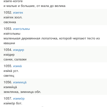
изиге́-когоге́
и малые и большие, от мала до велика
1052
изигек
изи́гек зоол.
овсянка
1053
изигольмы
изи́гольмы
маленькая деревянная лопаточка, которой черпают тесто из
квашни
1054
изидир
изи́дир
санки, салазки
1055
изикӓ
изи́кӓ уст.
светец
1056
изимицӓ
изими́цӓ
землянка, зимница обл.
1057
изимӧр
изи́мӧр бот.