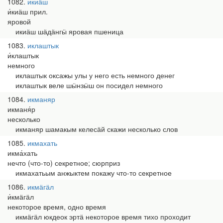
1082
икиӓш
и́киӓш прил.
яровой
икиӓш шӓдӓнгӹ яровая пшеница
1083
иклаштык
и́клаштык
немного
иклаштык оксажы улы у него есть немного денег
иклаштык веле шӹнзӹш он посидел немного
1084
икманяр
икманя́р
несколько
икманяр шамакым келесӓй скажи несколько слов
1085
икмахать
икма́хать
нечто (что-то) секретное; сюрприз
икмахатьым анжыктем покажу что-то секретное
1086
икмӓгӓл
и́кмӓгӓл
некоторое время, одно время
икмӓгӓл юкдеок эртӓ некоторое время тихо проходит