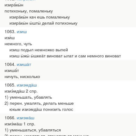
изирӓ́кӹн
потихоньку, помаленьку
изирӓкӹн кач ешь помаленьку
изирӓкӹн ӹштӹ делай потихоньку
1063
изиш
изи́ш
немного, чуть
изиш подыл немножко выпей
изиш ӹжӹ ӹшкеӓт виноват ылат и сам немного виноват
1064
изишӓт
изишӓ́т
ничуть, нисколько
1065
изиэмдӓш
изиэ́мдӓш 2 спр.
1) уменьшать, убавлять
2) перен. умалять, делать меньше
юкым изиэмдӓш понизить голос
1066
изиэмӓш
изиэ́мӓш 1 спр.
1) уменьшаться, убавляться
2) перен. умаляться, становиться меньше