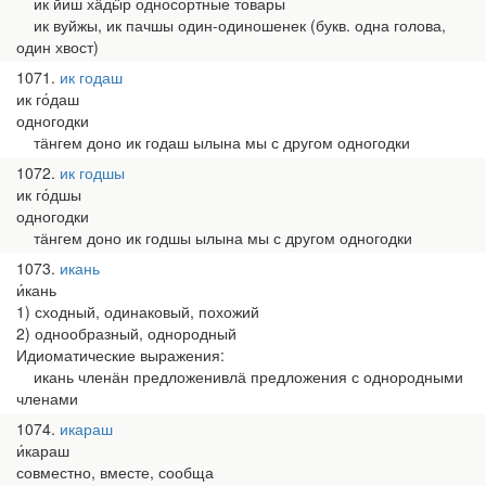
ик йиш хӓдӹр односортные товары
ик вуйжы, ик пачшы один-одиношенек (букв. одна голова,
один хвост)
1071
ик годаш
ик го́даш
одногодки
тӓнгем доно ик годаш ылына мы с другом одногодки
1072
ик годшы
ик го́дшы
одногодки
тӓнгем доно ик годшы ылына мы с другом одногодки
1073
икань
и́кань
1) сходный, одинаковый, похожий
2) однообразный, однородный
Идиоматические выражения:
икань членӓн предложенивлӓ предложения с однородными
членами
1074
икараш
и́караш
совместно, вместе, сообща