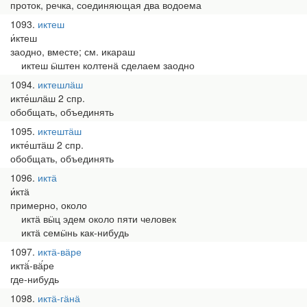
проток, речка, соединяющая два водоема
1093
иктеш
и́ктеш
заодно, вместе; см. икараш
иктеш ӹштен колтенӓ сделаем заодно
1094
иктешлӓш
икте́шлӓш 2 спр.
обобщать, объединять
1095
иктештӓш
икте́штӓш 2 спр.
обобщать, объединять
1096
иктӓ
и́ктӓ
примерно, около
иктӓ вӹц эдем около пяти человек
иктӓ семӹнь как-нибудь
1097
иктӓ-вӓре
иктӓ́-вӓ́ре
где-нибудь
1098
иктӓ-гӓнӓ