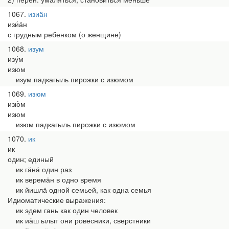
1067
изиӓн
изи́ӓн
с грудным ребенком (о женщине)
1068
изум
изу́м
изюм
изум падкагыль пирожки с изюмом
1069
изюм
изю́м
изюм
изюм падкагыль пирожки с изюмом
1070
ик
ик
один; единый
ик гӓнӓ один раз
ик веремӓн в одно время
ик йишлӓ одной семьей, как одна семья
Идиоматические выражения:
ик эдем гань как один человек
ик иӓш ылыт они ровесники, сверстники