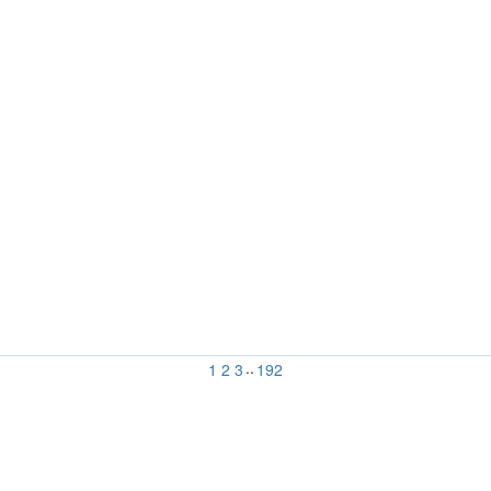
..
1
2
3
192