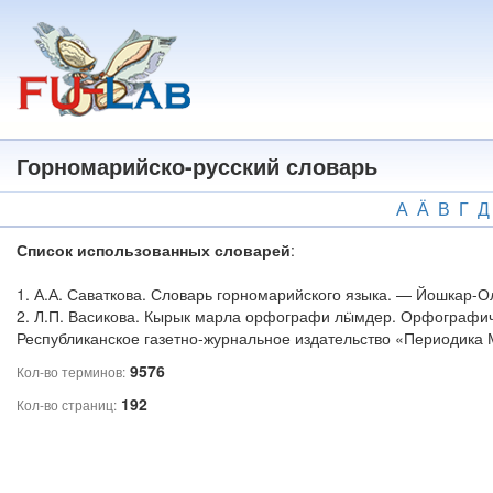
Перейти
к
основному
содержанию
Горномарийско-русский словарь
А
Ӓ
В
Г
Д
Список использованных словарей
:
1. А.А. Саваткова. Словарь горномарийского языка. — Йошкар-О
2. Л.П. Васикова. Кырык марла орфографи лӹмдер. Орфографич
Республиканское газетно-журнальное издательство «Периодика 
9576
Кол-во терминов:
192
Кол-во страниц: