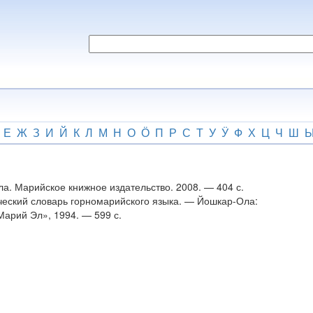
Е
Ж
З
И
Й
К
Л
М
Н
О
Ӧ
П
Р
С
Т
У
Ӱ
Ф
Х
Ц
Ч
Ш
ла. Марийское книжное издательство. 2008. — 404 с.
еский словарь горномарийского языка. — Йошкар-Ола:
Марий Эл», 1994. — 599 с.