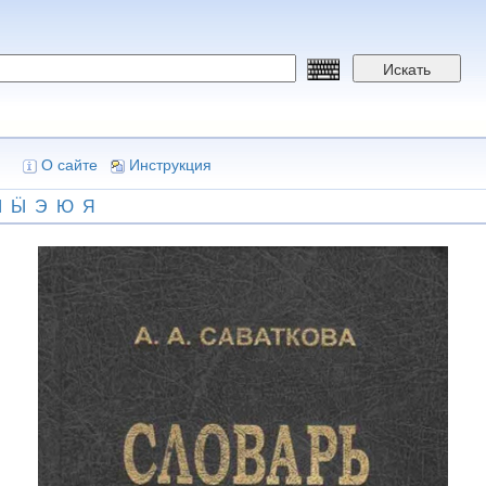
Искать
О сайте
Инструкция
Ы
Ӹ
Э
Ю
Я