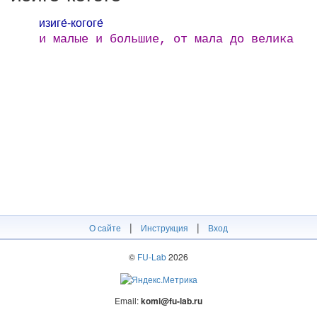
изиге́-когоге́
и малые и большие, от мала до велика
|
|
О сайте
Инструкция
Вход
©
FU-Lab
2026
Email:
komi@fu-lab.ru