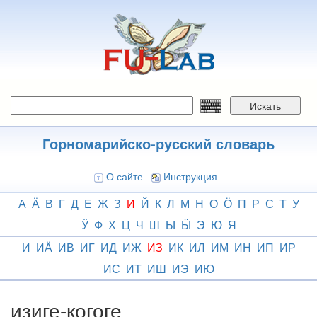
Перейти
к
основному
содержанию
Искать
Горномарийско-русский словарь
О сайте
Инструкция
А
Ӓ
В
Г
Д
Е
Ж
З
И
Й
К
Л
М
Н
О
Ӧ
П
Р
С
Т
У
Ӱ
Ф
Х
Ц
Ч
Ш
Ы
Ӹ
Э
Ю
Я
И
ИӒ
ИВ
ИГ
ИД
ИЖ
ИЗ
ИК
ИЛ
ИМ
ИН
ИП
ИР
ИС
ИТ
ИШ
ИЭ
ИЮ
изиге-когоге