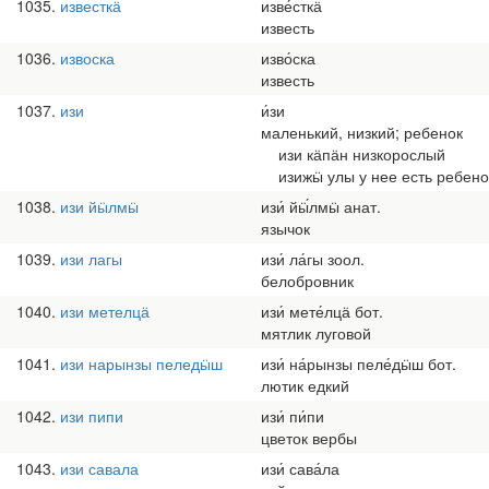
1035
известкӓ
изве́сткӓ
известь
1036
извоска
изво́ска
известь
1037
изи
и́зи
маленький, низкий; ребенок
изи кӓпӓн низкорослый
изижӹ улы у нее есть ребено
1038
изи йӹлмӹ
изи́ йӹ́лмӹ анат.
язычок
1039
изи лагы
изи́ ла́гы зоол.
белобровник
1040
изи метелцӓ
изи́ мете́лцӓ бот.
мятлик луговой
1041
изи нарынзы пеледӹш
изи́ на́рынзы пеле́дӹш бот.
лютик едкий
1042
изи пипи
изи́ пи́пи
цветок вербы
1043
изи савала
изи́ сава́ла