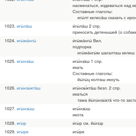
насмехаться, издеваться над к
Составные глаголы:
игӹлт келесӓш сказать с ирон
1023
игӹлӓш
и́гӹлӓш 2 спр.
приносить детенышей (о собаке,
1024
игӹмӓнгӹ
и́гӹмӓнгӹ Вил.
подпорка
игӹмӓнгӹм шагалташ келеш н
1025
игӹнзӓш
игӹ́нзӓш 1 спр.
икать
Составные глаголы:
йӹгӹц колташ икнуть
1026
игӹнзӹктӓш
игӹнзӹ́ктӓш безл. 2 спр.
икаться
тама йӹгӹнзӹктӓ что-то заста
1027
игӹнзӹш
игӹ́нзӹш
икота
1028
игӹр
и́гӹр см. йӹгӹр
1029
игӹре
игӹ́ре