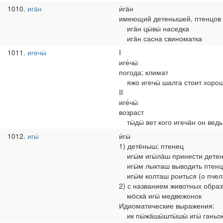
1010
игӓн
и́гӓн
имеющий детенышей, птенцов
игӓн цӹвӹ наседка
игӓн сасна свиноматка
1011
игечӹ
I
иге́чӹ
погода; климат
яжо игечӹ шалга стоит хорош
II
иге́чӹ
возраст
тӹдӹ вет кого игечӓн он ведь
1012
игӹ
и́гӹ
1) детёныш; птенец
игӹм игӹлӓш принести детены
игӹм лыкташ выводить птенц
игӹм колташ роиться (о пчел
2) с названием животных обра
мӧскӓ игӹ медвежонок
Идиоматические выражения:
ик пӹжӓшӹштӹшӹ игӹ ганьок др