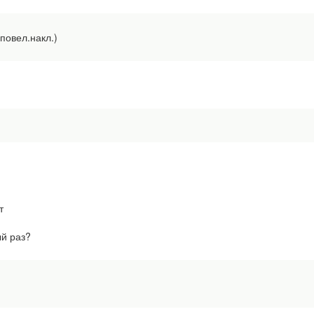
 повел.накл.)
т
й раз?
м