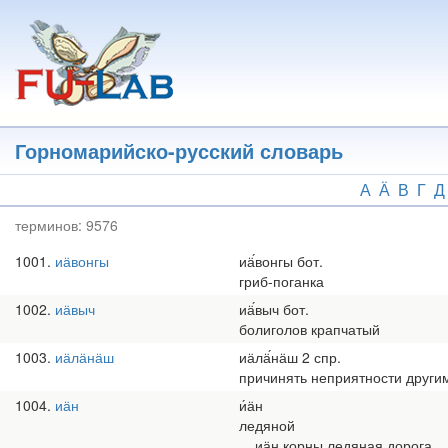
Перейти
к
основному
содержанию
Горномарийско-русский словарь
А
Ӓ
В
Г
Д
терминов:
9576
1001
иӓвонгы
иӓ́вонгы бот.
гриб-поганка
1002
иӓвыч
иӓ́выч бот.
болиголов крапчатый
1003
иӓлӓнӓш
иӓлӓ́нӓш 2 спр.
причинять неприятности други
1004
иӓн
и́ӓн
ледяной
иӓн корны ледяная дорога