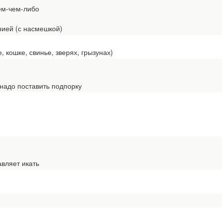
ем-чем-либо
ией (с насмешкой)
 кошке, свинье, зверях, грызунах)
адо поставить подпорку
вляет икать