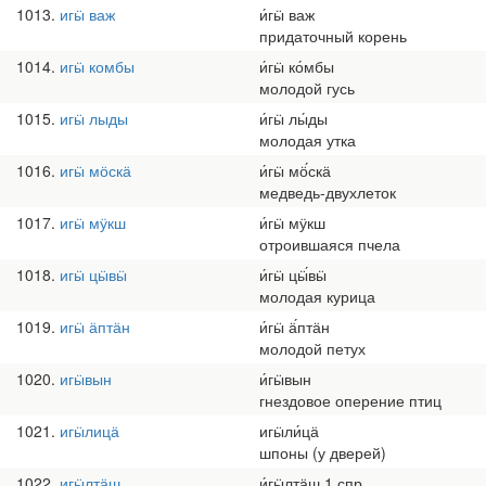
1013
игӹ важ
и́гӹ важ
придаточный корень
1014
игӹ комбы
и́гӹ ко́мбы
молодой гусь
1015
игӹ лыды
и́гӹ лы́ды
молодая утка
1016
игӹ мӧскӓ
и́гӹ мӧ́скӓ
медведь-двухлеток
1017
игӹ мӱкш
и́гӹ мӱкш
отроившаяся пчела
1018
игӹ цӹвӹ
и́гӹ цӹ́вӹ
молодая курица
1019
игӹ ӓптӓн
и́гӹ ӓ́птӓн
молодой петух
1020
игӹвын
и́гӹвын
гнездовое оперение птиц
1021
игӹлицӓ
игӹли́цӓ
шпоны (у дверей)
1022
игӹлтӓш
и́гӹлтӓш 1 спр.