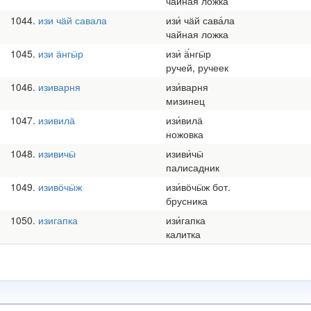
чайная ложка
1044
изи чӓй савала
изи́ чӓй сава́ла
чайная ложка
1045
изи ӓнгӹр
изи́ ӓ́нгӹр
ручей, ручеек
1046
изиварня
изи́варня
мизинец
1047
изивилӓ
изи́вилӓ
ножовка
1048
изивичӹ
изиви́чӹ
палисадник
1049
изивӧчӹж
изи́вӧчӹж бот.
брусника
1050
изигапка
изи́гапка
калитка