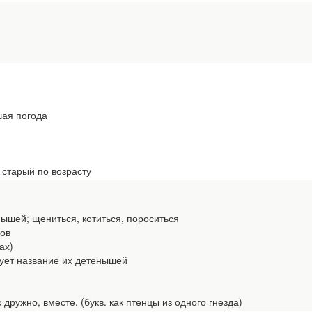
ая погода
 старый по возрасту
шей; щениться, котиться, пороситься
ов
ах)
зует название их детенышей
ужно, вместе. (букв. как птенцы из одного гнезда)