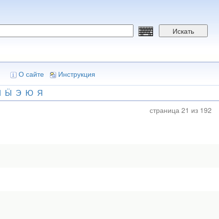
Искать
О сайте
Инструкция
Ы
Ӹ
Э
Ю
Я
страница 21 из 192