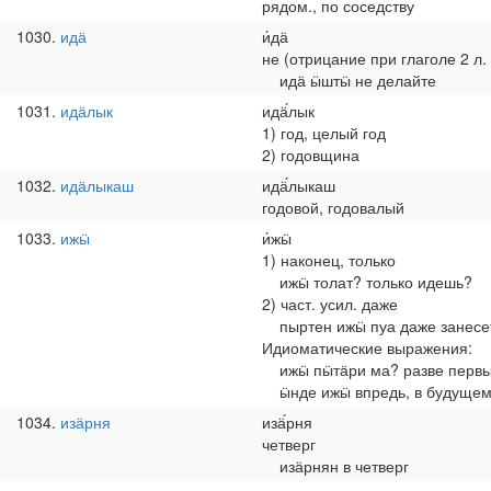
рядом., по соседству
1030
идӓ
и́дӓ
не (отрицание при глаголе 2 л.
идӓ ӹштӹ не делайте
1031
идӓлык
идӓ́лык
1) год, целый год
2) годовщина
1032
идӓлыкаш
идӓ́лыкаш
годовой, годовалый
1033
ижӹ
и́жӹ
1) наконец, только
ижӹ толат? только идешь?
2) част. усил. даже
пыртен ижӹ пуа даже занесе
Идиоматические выражения:
ижӹ пӹтӓри ма? разве первы
ӹнде ижӹ впредь, в будуще
1034
изӓрня
изӓ́рня
четверг
изӓрнян в четверг