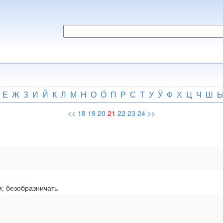
Е
Ж
З
И
Й
К
Л
М
Н
О
Ӧ
П
Р
С
Т
У
Ӱ
Ф
Х
Ц
Ч
Ш
<<
18
19
20
21
22
23
24
>>
м; безобразничать