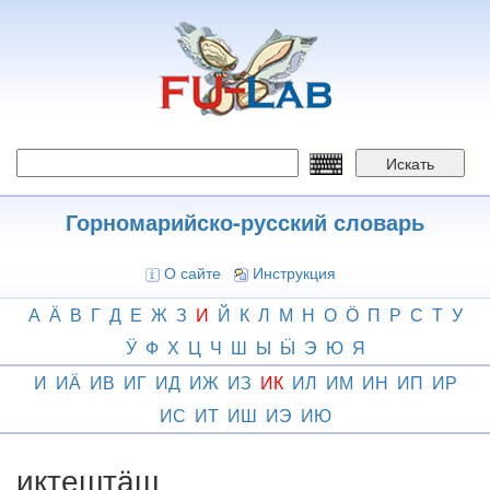
Перейти
к
основному
содержанию
Искать
Горномарийско-русский словарь
О сайте
Инструкция
А
Ӓ
В
Г
Д
Е
Ж
З
И
Й
К
Л
М
Н
О
Ӧ
П
Р
С
Т
У
Ӱ
Ф
Х
Ц
Ч
Ш
Ы
Ӹ
Э
Ю
Я
И
ИӒ
ИВ
ИГ
ИД
ИЖ
ИЗ
ИК
ИЛ
ИМ
ИН
ИП
ИР
ИС
ИТ
ИШ
ИЭ
ИЮ
иктештӓш