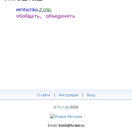
икте́штӓш
2 спр.
обобщать, объединять
|
|
О сайте
Инструкция
Вход
©
FU-Lab
2026
Email:
komi@fu-lab.ru