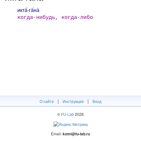
иктӓ́-гӓ́нӓ
когда-нибудь, когда-либо
|
|
О сайте
Инструкция
Вход
©
FU-Lab
2026
Email:
komi@fu-lab.ru