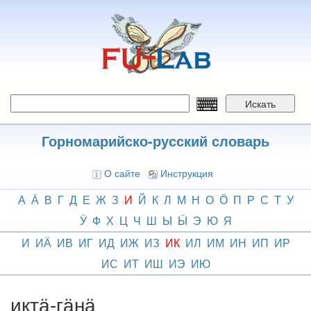
Перейти
к
основному
содержанию
Искать
Горномарийско-русский словарь
О сайте
Инструкция
А
Ӓ
В
Г
Д
Е
Ж
З
И
Й
К
Л
М
Н
О
Ӧ
П
Р
С
Т
У
Ӱ
Ф
Х
Ц
Ч
Ш
Ы
Ӹ
Э
Ю
Я
И
ИӒ
ИВ
ИГ
ИД
ИЖ
ИЗ
ИК
ИЛ
ИМ
ИН
ИП
ИР
ИС
ИТ
ИШ
ИЭ
ИЮ
иктӓ-гӓнӓ