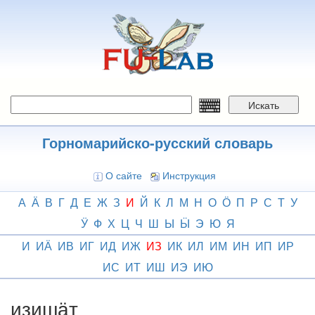
Перейти
к
основному
содержанию
Искать
Горномарийско-русский словарь
О сайте
Инструкция
А
Ӓ
В
Г
Д
Е
Ж
З
И
Й
К
Л
М
Н
О
Ӧ
П
Р
С
Т
У
Ӱ
Ф
Х
Ц
Ч
Ш
Ы
Ӹ
Э
Ю
Я
И
ИӒ
ИВ
ИГ
ИД
ИЖ
ИЗ
ИК
ИЛ
ИМ
ИН
ИП
ИР
ИС
ИТ
ИШ
ИЭ
ИЮ
изишӓт