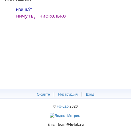
изишӓ́т
ничуть, нисколько
|
|
О сайте
Инструкция
Вход
©
FU-Lab
2026
Email:
komi@fu-lab.ru