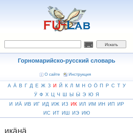
Перейти
к
основному
содержанию
Искать
Горномарийско-русский словарь
О сайте
Инструкция
А
Ӓ
В
Г
Д
Е
Ж
З
И
Й
К
Л
М
Н
О
Ӧ
П
Р
С
Т
У
Ӱ
Ф
Х
Ц
Ч
Ш
Ы
Ӹ
Э
Ю
Я
И
ИӒ
ИВ
ИГ
ИД
ИЖ
ИЗ
ИК
ИЛ
ИМ
ИН
ИП
ИР
ИС
ИТ
ИШ
ИЭ
ИЮ
икӓнӓ