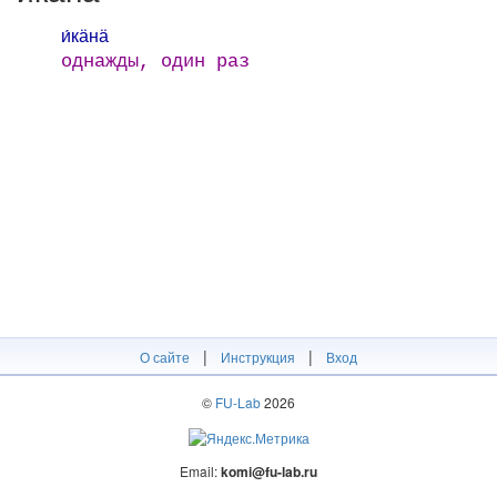
и́кӓнӓ
однажды, один раз
|
|
О сайте
Инструкция
Вход
©
FU-Lab
2026
Email:
komi@fu-lab.ru