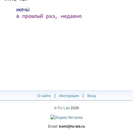
ике́чӹ
в прошлый раз, недавно
|
|
О сайте
Инструкция
Вход
©
FU-Lab
2026
Email:
komi@fu-lab.ru