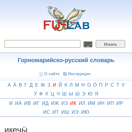
Перейти
к
основному
содержанию
Искать
Горномарийско-русский словарь
О сайте
Инструкция
А
Ӓ
В
Г
Д
Е
Ж
З
И
Й
К
Л
М
Н
О
Ӧ
П
Р
С
Т
У
Ӱ
Ф
Х
Ц
Ч
Ш
Ы
Ӹ
Э
Ю
Я
И
ИӒ
ИВ
ИГ
ИД
ИЖ
ИЗ
ИК
ИЛ
ИМ
ИН
ИП
ИР
ИС
ИТ
ИШ
ИЭ
ИЮ
икечӹ