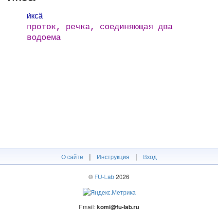
и́ксӓ
проток, речка, соединяющая два
водоема
|
|
О сайте
Инструкция
Вход
©
FU-Lab
2026
Email:
komi@fu-lab.ru