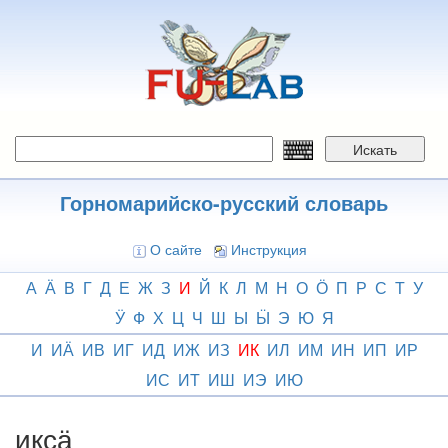
Перейти
к
основному
содержанию
Искать
Горномарийско-русский словарь
О сайте
Инструкция
А
Ӓ
В
Г
Д
Е
Ж
З
И
Й
К
Л
М
Н
О
Ӧ
П
Р
С
Т
У
Ӱ
Ф
Х
Ц
Ч
Ш
Ы
Ӹ
Э
Ю
Я
И
ИӒ
ИВ
ИГ
ИД
ИЖ
ИЗ
ИК
ИЛ
ИМ
ИН
ИП
ИР
ИС
ИТ
ИШ
ИЭ
ИЮ
иксӓ