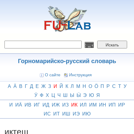
Перейти
к
основному
содержанию
Искать
Горномарийско-русский словарь
О сайте
Инструкция
А
Ӓ
В
Г
Д
Е
Ж
З
И
Й
К
Л
М
Н
О
Ӧ
П
Р
С
Т
У
Ӱ
Ф
Х
Ц
Ч
Ш
Ы
Ӹ
Э
Ю
Я
И
ИӒ
ИВ
ИГ
ИД
ИЖ
ИЗ
ИК
ИЛ
ИМ
ИН
ИП
ИР
ИС
ИТ
ИШ
ИЭ
ИЮ
иктеш