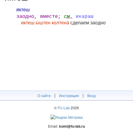
и́ктеш
заодно, вместе;
см.
икараш
иктеш ӹштен колтенӓ
сделаем заодно
|
|
О сайте
Инструкция
Вход
©
FU-Lab
2026
Email:
komi@fu-lab.ru