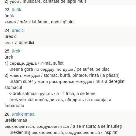
2) удой / mulsoare, cantitate de lapte muls
23
ünük
ünük
кадык / mărul lui Adam, nodul gîtului
24
üredici
üredici
см. / v. üüredici
25
ürek
ürek
1) сердце, душа / inimă, suflet
üreenä görä по сердцу, по душе / pe suflet, pe plac
2) живот, желудок / stomac, burtă, pîntece, rînză (la păsări)
ürääm sürer у меня расстроился желудок / mi s-a dereglat
stomacul
◊ ürek satmaa трусить / a-i fi frică, a se teme
ürek vermää подбадривать, ободрять / a încuraja, a
îmbărbăta
26
üreklenmää
üreklenmää
вдохновляться, воодушевляться / a se inspira; a se însufleţi
üreklenmiş вдохновлённый, воодушевлённый / inspirat,