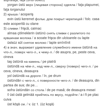
yorgan üstü верх (лицевая сторона) одеяла / faţa plapumei,
faţa iorganului
2) крыша / acoperiş
evin üstü keremet фольк. дом покрыт черепицей / folc. casa
este acoperită cu olane
3) сливки / frişcă, caimac
almaa çölmeklerin üstünü снять сливки с разлитого по
кувшинам молока / a scoate frişca din ulcioarele cu lapte
üstsüz süt снятое молоко / lapte smîntînit
4) в знач. выражает удивление служебного имени üstünä на
что-л., поверх чего-л., к чему-л. / de asupra, pe, peste ceva,
cineva
taş üstünä на камень / pe piatră
üstündä на чём-л., над чем-л., сверху (поверх) чего-л. / ре
ceva, cineva, deasupra
yol üstündä на дороге / în, pe drum
üstündän с чего-л., с поверхности чего-л. / de deasupra, din
partea de sus; de pe…
sofra üstündän со стола / de pe masă; de deasupra mesei
◊ üst-üstä gelmää прийтись по вкусу, подойти / a-i fi pe plac
cuiva
üst köşä см. / v. üz 1. (üz koşä)