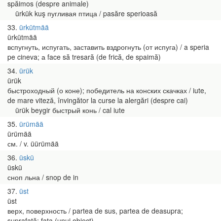
spăimos (despre animale)
ürkük kuş пугливая птица / pasăre sperioasă
33
ürkütmää
ürkütmää
вспугнуть, испугать, заставить вздрогнуть (от испуга) / a speria
pe cineva; а face să tresară (de frică, de spaimă)
34
ürük
ürük
быстроходный (о коне); победитель на конских скачках / iute,
de mare viteză, învingător la curse la alergări (despre cai)
ürük beygir быстрый конь / cal iute
35
ürümää
ürümää
см. / v. üürümää
36
üskü
üskü
сноп льна / snop de in
37
üst
üst
верх, поверхность / partea de sus, partea de deasupra;
suprafaţă; faţa (unui obiect)