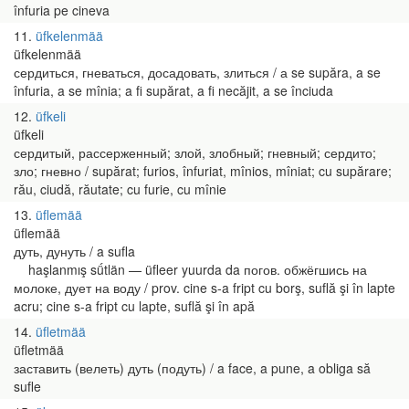
înfuria pe cineva
11
üfkelenmää
üfkelenmää
сердиться, гневаться, досадовать, злиться / а se supăra, a se
înfuria, a se mînia; a fi supărat, a fi necăjit, a se înciuda
12
üfkeli
üfkeli
сердитый, рассерженный; злой, злобный; гневный; сердито;
зло; гневно / supărat; furios, înfuriat, mînios, mîniat; cu supărare;
rău, ciudă, răutate; cu furie, cu mînie
13
üflemää
üflemää
дуть, дунуть / a sufla
haşlanmış sǘtlän — üfleer yuurda da погов. обжёгшись на
молоке, дует на воду / prov. cine s-a fript cu borş, suflă şi în lapte
acru; cine s-a fript cu lapte, suflă şi în apă
14
üfletmää
üfletmää
заставить (велеть) дуть (подуть) / a face, a pune, a obliga să
sufle