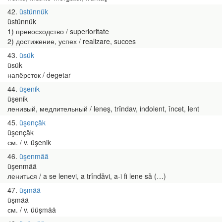
42
üstünnük
üstünnük
1) превосходство / superioritate
2) достижение, успех / realizare, succes
43
üsük
üsük
напёрсток / degetar
44
üşenik
üşenik
ленивый, медлительный / leneş, trîndav, indolent, încet, lent
45
üşençäk
üşençäk
см. / v. üşenik
46
üşenmää
üşenmää
лениться / a se lenevi, a trîndăvi, a-i fi lene să (…)
47
üşmää
üşmää
см. / v. üüşmää