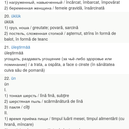
1) нагруженный, навьюченный / încărcat, îmbarcat, împovărat
2) беременная женщина / femeie gravidă, însărcinată
20
üklük
üklük
1) груз, ноша / greutate; povară, sarcină
2) постель, сложенная стопкой / aşternut, strîns în formă de
balot, în formă de teanc
21
üleştirmää
üleştirmää
угощать, раздавать угощение (за чьё-либо здоровье или
поминание) / a trata, а ospăta, a face o cinste (în sănătatea
cuiva său de pomană)
22
ün
ün
I.
1) тонкая шерсть / lînă fină, subţire
2) шерстяная пыль / scărmănătură de lînă
3) пакля / cîlţi
II.
1) время приёма пищи / timpul luării mesei, timpul alimentării (cu
hrană, mîncare)