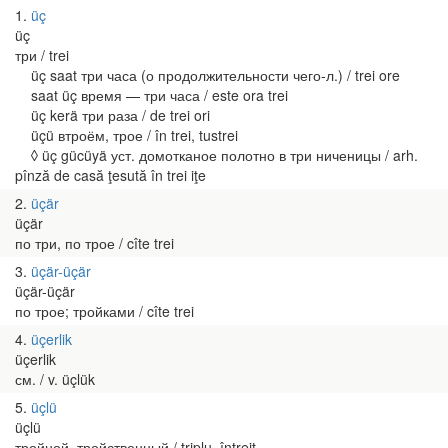
1
üç
üç
три / trei
üç saat три часа (о продолжительности чего-л.) / trei ore
saat üç время — три часа / este ora trei
üç kerä три раза / de trei ori
üçü втроём, трое / în trei, tustrei
◊ üç gücüyä уст. домотканое полотно в три ниченицы / arh.
pînză de casă ţesută în trei iţe
2
üçär
üçär
по три, по трое / cîte trei
3
üçär-üçär
üçär-üçär
по трое; тройками / cîte trei
4
üçerlik
üçerlik
см. / v. üçlük
5
üçlü
üçlü
тройной, тройственный / triplu, întreit