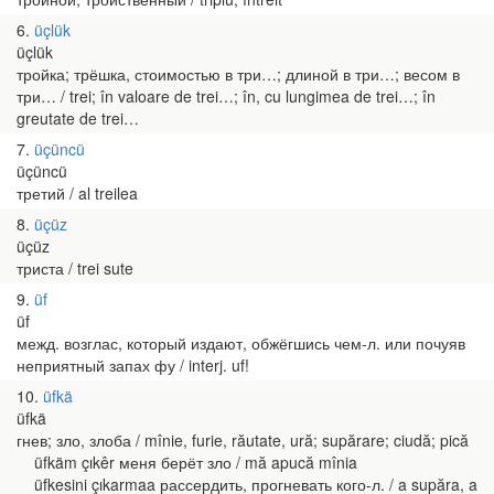
6
üçlük
üçlük
тройка; трёшка, стоимостью в три…; длиной в три…; весом в
три… / trei; în valoare de trei…; în, cu lungimea de trei…; în
greutate de trei…
7
üçüncü
üçüncü
третий / al treilea
8
üçüz
üçüz
триста / trei sute
9
üf
üf
межд. возглас, который издают, обжёгшись чем-л. или почуяв
неприятный запах фу / interj. uf!
10
üfkä
üfkä
гнев; зло, злоба / mînie, furie, răutate, ură; supărare; ciudă; pică
üfkäm çıkêr меня берёт зло / mă apucă mînia
üfkesini çıkarmaa рассердить, прогневать кого-л. / a supăra, a