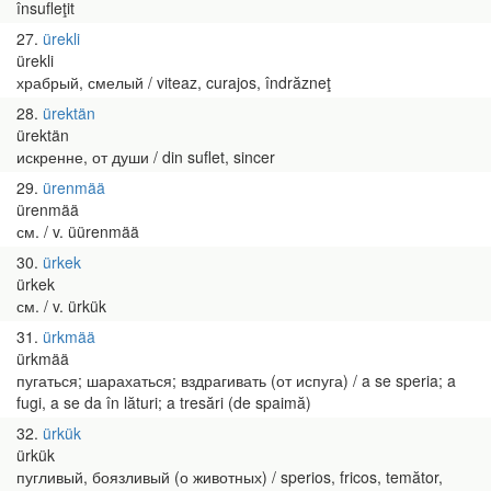
însufleţit
27
ürekli
ürekli
храбрый, смелый / viteaz, curajos, îndrăzneţ
28
ürektän
ürektän
искренне, от души / din suflet, sincer
29
ürenmää
ürenmää
см. / v. üürenmää
30
ürkek
ürkek
см. / v. ürkük
31
ürkmää
ürkmää
пугаться; шарахаться; вздрагивать (от испуга) / a se speria; a
fugi, a se da în lături; a tresări (de spaimă)
32
ürkük
ürkük
пугливый, боязливый (о животных) / sperios, fricos, temător,