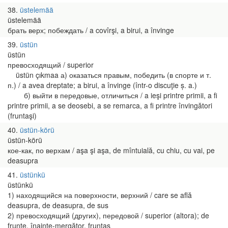
38
üstelemää
üstelemää
брать верх; побеждать / a covîrşi, a birui, a învinge
39
üstün
üstün
превосходящий / superior
üstün çıkmaa а) оказаться правым, победить (в спорте и т.
п.) / a avea dreptate; a birui, a învinge (într-o discuţie ș. a.)
б) выйти в передовые, отличиться / a ieşi printre primii, a fi
printre primii, a se deosebi, a se remarca, a fi printre învingători
(fruntaşi)
40
üstün-körü
üstün-körü
кое-как, по верхам / aşa şi aşa, de mîntuială, cu chiu, cu vai, pe
deasupra
41
üstünkü
üstünkü
1) находящийся на поверхности, верхний / care se află
deasupra, de deasupra, de sus
2) превосходящий (других), передовой / superior (altora); de
frunte, înainte-mergător, fruntaş