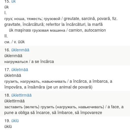
15
ük
ük
I.
груз; ноша, тяжесть; грузовой / greutate, sarcină, povară, fiz.
gravitate, încărcătură; referitor la încărcături, la marfă
ük maşínası грузовая машина / camion, autocamion
II.
см. / v. üük
16
üklenmää
üklenmää
нагружаться / a se încărca
17
ükletmää
ükletmää
грузить, нагружать, навьючивать / a încărca, a îmbarca, a
împovăra, a însămăra (pe un animal de povară)
18
üklettirmää
üklettirmää
заставить (велеть) грузить (нагружать, навьючивать) / a face, a
pune a obliga să încarce, să îmbarce, să împovareze
19
üklü
üklü