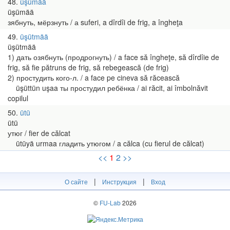
48
üşümää
üşümää
зябнуть, мёрзнуть / а suferi, a dîrdîi de frig, a îngheţa
49
üşütmää
üşütmää
1) дать озябнуть (продрогнуть) / a face să îngheţe, să dîrdîie de
frig, să fie pătruns de frig, să rebegească (de frig)
2) простудить кого-л. / a face pe cineva să răcească
üşüttün uşaa ты простудил ребёнка / ai răcit, ai îmbolnăvit
copilul
50
ütü
ütü
утюг / fier de călcat
ütüyä urmaa гладить утюгом / a călca (cu fierul de călcat)
<<
1
2
>>
|
|
О сайте
Инструкция
Вход
©
FU-Lab
2026