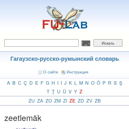
Перейти
к
основному
содержанию
Искать
Гагаузско-русско-румынский словарь
О сайте
Инструкция
A
B
C
Ç
D
E
F
G
H
I
I
J
K
L
M
N
O
Ö
P
R
S
Ş
T
Ţ
U
Ü
V
Y
Z
ZU
ZA
ZO
ZM
ZI
ZE
ZD
ZV
ZB
zeetlemäk