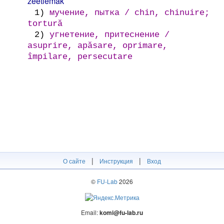
zeetlemäk
1)
мучение, пытка / chin, chinuire;
tortură
2)
угнетение, притеснение /
asuprire, apăsare, oprimare,
împilare, persecutare
|
|
О сайте
Инструкция
Вход
©
FU-Lab
2026
Email:
komi@fu-lab.ru