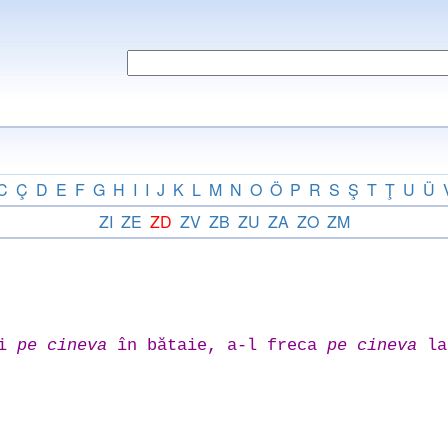
C
Ç
D
E
F
G
H
I
I
J
K
L
M
N
O
Ö
P
R
S
Ş
T
Ţ
U
Ü
ZI
ZE
ZD
ZV
ZB
ZU
ZA
ZO
ZM
ci
pe cineva
în bătaie, a-l freca
pe cineva
la