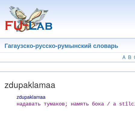
Перейти
к
основному
содержанию
Гагаузско-русско-румынский словарь
A
B
zdupaklamaa
zdupaklamaa
надавать тумаков; намять бока / a stîl