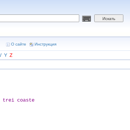
Искать
О сайте
Инструкция
V
Y
Z
 trei coaste