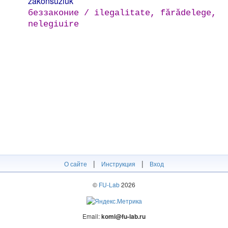
zakonsuzluk
беззаконие / ilegalitate, fărădelege,
nelegiuire
|
|
О сайте
Инструкция
Вход
©
FU-Lab
2026
Email:
komi@fu-lab.ru