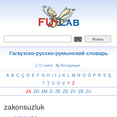
Перейти
к
основному
содержанию
Искать
Гагаузско-русско-румынский словарь
О сайте
Инструкция
A
B
C
Ç
D
E
F
G
H
I
I
J
K
L
M
N
O
Ö
P
R
S
Ş
T
Ţ
U
Ü
V
Y
Z
ZA
ZO
ZM
ZI
ZE
ZD
ZV
ZB
ZU
zakonsuzluk