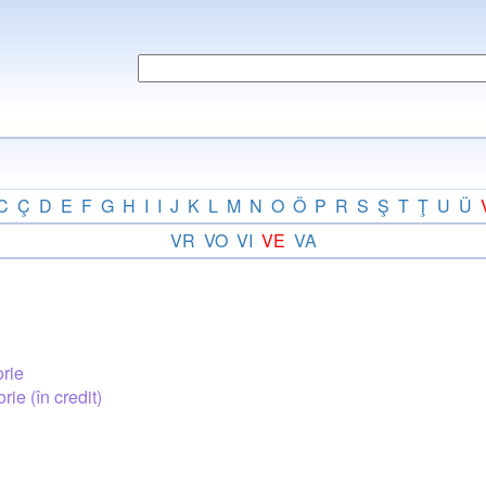
C
Ç
D
E
F
G
H
I
I
J
K
L
M
N
O
Ö
P
R
S
Ş
T
Ţ
U
Ü
VR
VO
VI
VE
VA
orie
rie (în credit)