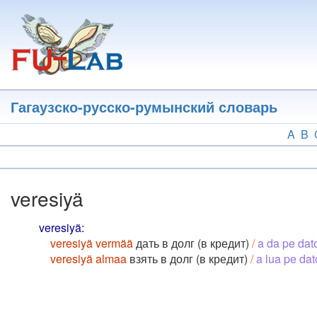
Перейти
к
основному
содержанию
Гагаузско-русско-румынский словарь
A
B
veresiyä
veresiyä:
veresiyä vermää
дать в долг (в кредит)
/
a da pe dat
veresiyä almaa
взять в долг (в кредит)
/
a lua pe dato