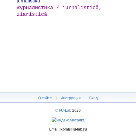
jurnalístika
журналистика / jurnalistică,
ziaristică
|
|
О сайте
Инструкция
Вход
©
FU-Lab
2026
Email:
komi@fu-lab.ru