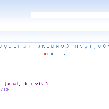
C
Ç
D
E
F
G
H
I
I
J
K
L
M
N
O
Ö
P
R
S
Ş
T
Ţ
U
Ü
JU
JI
JE
JA
e jurnal, de revistă
viste