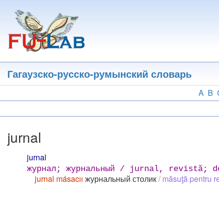
Перейти
к
основному
содержанию
Гагаузско-русско-румынский словарь
A
B
jurnal
jurnal
журнал; журнальный / jurnal, revistă; d
jurnal másacıı
журнальный столик
/
măsuţă pentru re