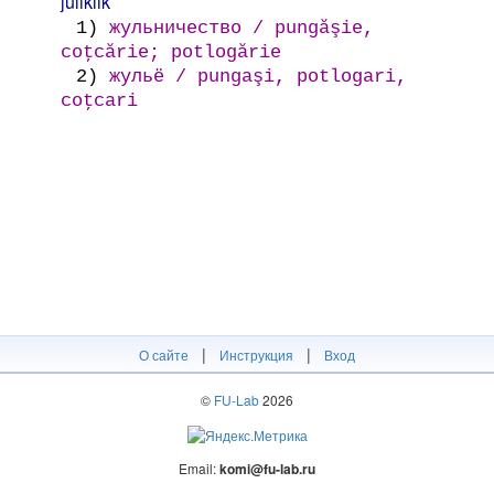
júliklik
1)
жульничество / pungăşie,
coţcărie; potlogărie
2)
жульё / pungaşi, potlogari,
coţcari
|
|
О сайте
Инструкция
Вход
©
FU-Lab
2026
Email:
komi@fu-lab.ru