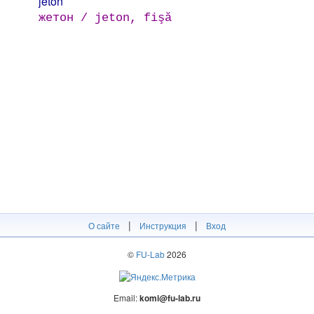
jeton
жетон / jeton, fişă
|
|
О сайте
Инструкция
Вход
©
FU-Lab
2026
Email:
komi@fu-lab.ru