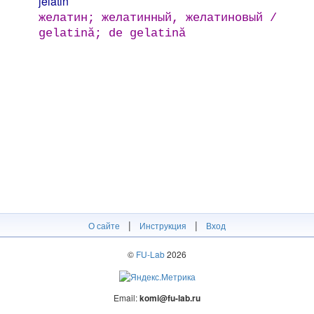
jelatin
желатин; желатинный, желатиновый /
gelatină; de gelatină
|
|
О сайте
Инструкция
Вход
©
FU-Lab
2026
Email:
komi@fu-lab.ru