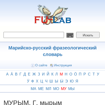
Перейти
к
основному
содержанию
Искать
Марийско-русский фразеологический
словарь
О сайте
Инструкция
А
Ӓ
В
Г
Д
Е
Ж
З
И
Й
К
Л
М
Н
О
Ӧ
П
Р
С
Т
У
Ӱ
Ф
Х
Ц
Ч
Ш
Ы
Ӹ
Э
Ю
Я
МА
МЕ
МЛ
МО
МУ
МЫ
МУРЫМ, Г. мырым