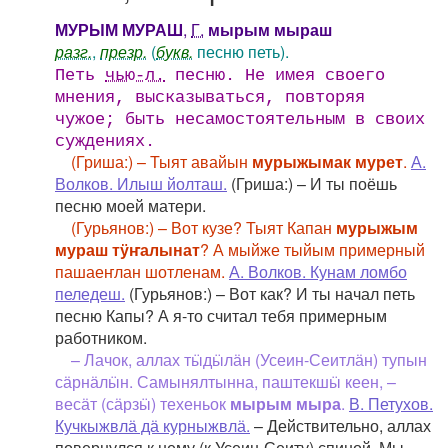
МУРЫМ МУРАШ
,
Г.
мырым мыраш
разг.
,
презр.
(
букв.
песню петь).
Петь
чью-л.
песню. Не имея своего
мнения, высказываться, повторяя
чужое; быть несамостоятельным в своих
суждениях.
(Гриша:) – Тыят авайын
мурыжымак мурет
.
А.
Волков. Илыш йолташ.
(Гриша:) – И ты поёшь
песню моей матери.
(Гурьянов:) – Вот кузе? Тыят Капан
мурыжым
мураш тӱҥалынат
? А мыйже тыйым примерный
пашаеҥлан шотленам.
А. Волков. Кунам ломбо
пеледеш.
(Гурьянов:) – Вот как? И ты начал петь
песню Капы? А я-то считал тебя примерным
работником.
– Лачок, аллах тӹдӹлӓн (Усеин-Сеитлӓн) тупын
сӓрнӓлӹн. Самынялтынна, паштекшӹ кеен, –
весӓт (сӓрзӹ) техеньок
мырым мыра
.
В. Петухов.
Кучкыжвлӓ дӓ курныжвлӓ.
– Действительно, аллах
повернулся к нему (к Усеин-Сеиту) спиной. Мы