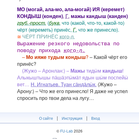
МО (могай, ала-мо, ала-могай) ИЯ (керемет)
КОНДЫШ (конден)
,
Г.
мажы кандыш (канден)
груб.-прост.
(
букв.
что (какой, что-то, какой-то)
чёрт (кереметь) принёс,
Г.
что же принесло).
≅
ЧЁРТ ПРИНЁС
кого-л.
Выражение резкого недовольства по
поводу прихода
кого-л.
–
Мо ияже тудым кондыш
?
– Какой чёрт его
принёс?
(Жужо – Аронлан:) –
Мажы
тидӹм
кандыш
!
Алыкыштышы пӓшӓэтӹмӓт ядын шӹм поспейӹ
вет…
Н. Игнатьев. Туан сӓндӓлӹк.
(Жужо –
Арону:) – Что же его принесло! Я даже не успел
спросить про твои дела на лугу…
|
|
О сайте
Инструкция
Вход
©
FU-Lab
2026