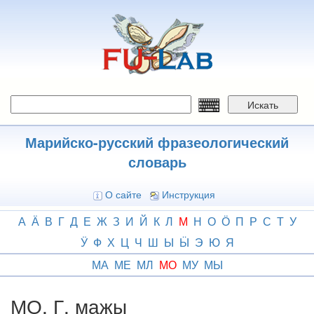
Перейти
к
основному
содержанию
Искать
Марийско-русский фразеологический
словарь
О сайте
Инструкция
А
Ӓ
В
Г
Д
Е
Ж
З
И
Й
К
Л
М
Н
О
Ӧ
П
Р
С
Т
У
Ӱ
Ф
Х
Ц
Ч
Ш
Ы
Ӹ
Э
Ю
Я
МА
МЕ
МЛ
МО
МУ
МЫ
МО, Г. мажы