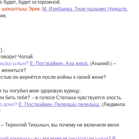
 будет, будет осторожной.
– шоналтыш Эрик.
М. Илибаева. Тиде ушдымо тӱняште.
ик.
).
говорит Чопай.
лшӓш ылын?
Е. Поствайкин. Ала жерӓ.
(Ананий:) –
е жениться?
естью он вернётся после войны к своей жене?
и ты погубил мою здоровую курицу.
ти бить тебя? − в голосе Степана чувствуется злость.
р доно?
Е. Поствайкин. Пеледшӹ пеледӹш.
(Людмила
?
– Терентий Тихыныч, вы почему не включили меня
Марий коммуна»-жы
ма манын
пецӓтлӹде ылын?
В.