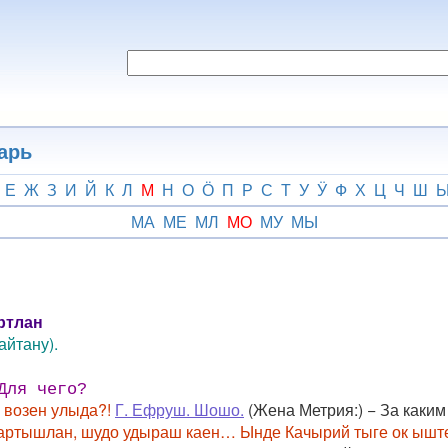
арь
Е
Ж
З
И
Й
К
Л
М
Н
О
Ӧ
П
Р
С
Т
У
Ӱ
Ф
Х
Ц
Ч
Ш
МА
МЕ
МЛ
МО
МУ
МЫ
ртлан
айтану).
Для чего?
 возен улыда?!
Г. Ефруш. Шошо.
(Жена Метрия:) − За каким
ртышлан, шудо удыраш каен… Ынде Качырий тыге ок ыште