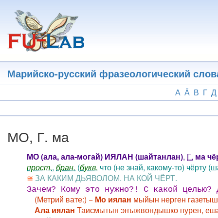
Перейти
к
основному
содержанию
Марийско-русский фразеологический слов
А
Ӓ
В
Г
Д
МО, Г. ма
МО (ала, ала-могай) ИЯЛАН (шайтанлан)
,
Г.
ма чё
прост.
,
бран.
(
букв.
что (не знай, какому-то) чёрту (ш
≅
ЗА КАКИМ ДЬЯВОЛОМ. НА КОЙ ЧЁРТ.
Зачем? Кому это нужно?! С какой целью? 
(Метрий вате:) −
Мо иялан
мыйын нерген газетыш
Ала иялан
Таисмытын эҥыжвондышко пурен, еша