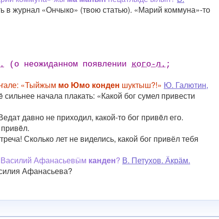
ь в журнал «Ончыко» (твою статью). «Марий коммуна»-то
.
(о неожиданном появлении
кого-л.
;
тӱҥале: «Тыйжым
мо Юмо конден
шуктыш?!»
Ю. Галютин,
 сильнее начала плакать: «Какой бог сумел привести
едат давно не приходил, какой-то бог привëл его.
 привëл.
стреча! Сколько лет не виделись, какой бог привёл тебя
ш Василий Афанасьевӹм
канден
?
В. Петухов. Ӓкрӓм.
асилия Афанасьева?