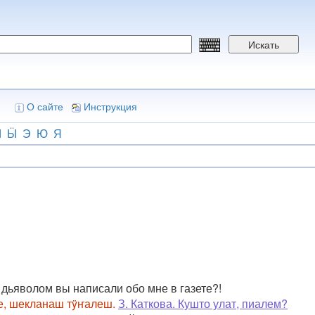
Искать
О сайте
Инструкция
Ы
Ӹ
Э
Ю
Я
 дьяволом вы написали обо мне в газете?!
, шекланаш тÿҥалеш.
З. Каткова. Кушто улат, пиалем?