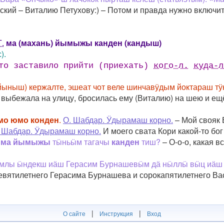
кий – Виталию Петухову:) – Потом и правда нужно включит
Г.
ма (махань) йымыжы канден (кандыш)
).
что заставило прийти (приехать)
кого-л.
куда-л
ийыныш) кержалте, эшеат чот веле шинчавӱдым йоктараш 
 выбежала на улицу, бросилась ему (Виталию) на шею и ещë
мо юмо конден
.
О. Шабдар. Ӱдырамаш корно.
– Мой свояк В
 Шабдар. Ӱдырамаш корно.
И моего свата Кори какой-то бог
,
ма йымыжы
тӹньӹм тагачы
канден
тиш?
– О-о-о, какая в
ымлы ӹндекш иӓш Герасим Бурнашевӹм дӓ нӹллӹ вӹц иӓ
девятилетнего Герасима Бурнашева и сорокапятилетнего В
|
|
О сайте
Инструкция
Вход