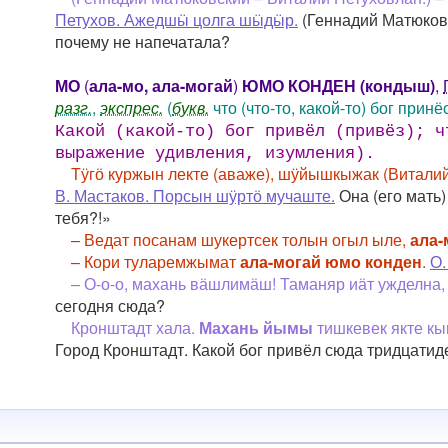
Петухов. Ажедшӹ цолга шӹдӹр.
(Геннадий Матюковс
почему не напечатала?
МО
(
ала-мо, ала-могай
)
ЮМО КОНДЕН (кондыш)
,
разг.
,
экспрес.
(
букв.
что (что-то, какой-то) бог принёс
Какой (какой-то) бог привëл (привëз); 
выражение удивления, изумления).
Тӱгӧ куржын лекте (аваже), шӱйышкыжак (Витал
В. Мастаков. Порсын шӱртӧ мучаште.
Она (его мать)
тебя?!»
– Ведат посанам шукертсек толын огыл ыле,
ала-
– Кори туларемжымат
ала-могай юмо конден
.
О.
– О-о-о, махань вӓшлимӓш! Таманяр иӓт ужделна
сегодня сюда?
Кронштадт хала.
Махань йымы
тишкевек якте к
Город Кронштадт. Какой бог привёл сюда тридцати