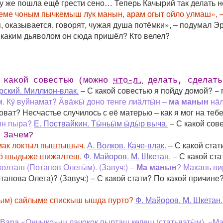
му же пошла ещë грести сено… Теперь Качырий так делать не
еме чоным пычкемыш лук манын, арам огыт ойло улмаш», 
я, оказывается, говорят, чужая душа потёмки», – подумал Эр
 каким дьяволом он сюда пришёл? Кто велел?
с какой совестью (можно
что-л.
делать, сделать
рский. Миллион-влак.
– С какой совестью я пойду домой? − 
м. Кӱ вуйнамат? Ӓвӓжӹ доно тенге лиӓлтӹн –
ма манын
нӓ
новат? Несчастье случилось с её матерью – как я мог на теб
ын пыра?
Е. Поствайкин. Тӹньӹм ӹдӹр выча.
– С какой сов
 Зачем?
мак локтыл пыштышыч.
А. Волков. Каче-влак.
– С какой стат
тӧ шыдыже шижалтеш.
Ф. Майоров. М. Шкетан.
− С какой ста
колташ (Потапов Олегӹм). (Завуч:) –
Ма манын
? Махань ви
тапова Олега)? (Завуч:) – С какой стати? По какой причине
м) сайлыме спискыш ышда пурто?
Ф. Майоров. М. Шкетан.
– Вара «Ончыко»-ш лачокок пырташ келеш (статьяэтӹм). «