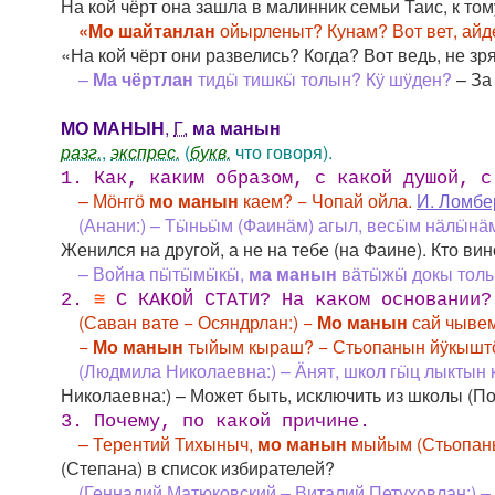
На кой чёрт она зашла в малинник семьи Таис, к то
«Мо шайтанлан
ойырленыт? Кунам? Вот вет, айд
«На кой чёрт они развелись? Когда? Вот ведь, не зр
–
Ма чёртлан
тидӹ тишкӹ толын? Кӱ шӱден?
– За
МО МАНЫН
,
Г.
ма манын
разг.
,
экспрес.
(
букв.
что говоря).
1. Как, каким образом, с какой душой, 
– Мӧҥгӧ
мо манын
каем? − Чопай ойла.
И. Ломбе
(Анани:) – Тӹньӹм (Фаинӓм) агыл, весӹм нӓлӹнӓ
Женился на другой, а не на тебе (на Фаине). Кто ви
– Война пӹтӹмӹкӹ,
ма манын
вӓтӹжӹ докы тол
2.
≅
С КАКОЙ СТАТИ? На каком основании?
(Саван вате − Осяндрлан:) −
Мо манын
сай чыве
−
Мо манын
тыйым кыраш? − Стьопанын йӱкыш
(Людмила Николаевна:) – Ӓнят, школ гӹц лыктын 
Николаевна:) – Может быть, исключить из школы (По
3. Почему, по какой причине.
– Терентий Тихыныч,
мо манын
мыйым (Стьопаны
(Степана) в список избирателей?
(Геннадий Матюковский – Виталий Петуховлан:) 