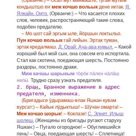
кондыштшо еҥ
меж кочшо вольык
дене иктак.
Я.
Ялкайн. Оҥго.
(Орванче:) – Что касается плохих
слов, человек, распространяющий такие слова,
подобен предателю.
– Мо шот сай эргым ыле, йӧршын локтыльо.
Пун кочшо вольык
гай лийын. Эртак туман,
эртак кредалмаш.
Д. Орай. Ача-ава кумыл.
– Какой
хороший был мой сын, она совсем его испортила.
Стал как скотина, поедающая шерсть. Постоянно
раздоры, постоянно драки.
Миж качшы шарыкым
тӧрӧк пӓлен нӓлӓш
нелӹ.
Трудно сразу узнать предателя.
2.
бран.
Бранное выражение в адрес
предателя, изменника.
(Бригадысе ӱдырамаш-влак Яшкан кувам
вурсат:) – Кайык лӱдыктыш! – Шӱчан омарта! –
Меж кочшо шорык
! – Коклазе!
С. Элнет. Илыш
шолеш.
(Женщины из бригады ругают старуху
Яшкан:) – Пугало огородное! – Обуглившийся
пень! – Овца, поедающая шерсть! – Сплетница!