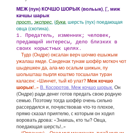
МЕЖ (пун) КОЧШО ШОРЫК (вольык)
,
Г.
миж
качшы шарык
прост.
,
экспрес.
(
букв.
шерсть (пух) поедающая
овца (скотина).
1. Предатель, изменник; человек,
предающий интересы, дело близких в
своих корыстных целях.
Тудо (Ондре) оксалан верч шочмо ешыжым
ужалаш ямде. Санденак тунам шофёр моткоч чот
шыдешкен да, ала-мо осалым шижын, пу
шолышташ пырля коштмо тосшылан туран
каласен: «Шинчет, тый кӧ улат?
Меж кочшо
шорык
!..»
В. Косоротов. Меж кочшо шорык.
Он
(Ондре) ради денег готов предать свою родную
семью. Поэтому тогда шофёр очень сильно
рассердился и, почувствовав что-то плохое,
прямо сказал приятелю, с которым он ходил
воровать дрова: «Знаешь, кто ты? Овца,
поедающая шерсть!..»
(Орванче:) – Осал мут манмаште, тугай мутым