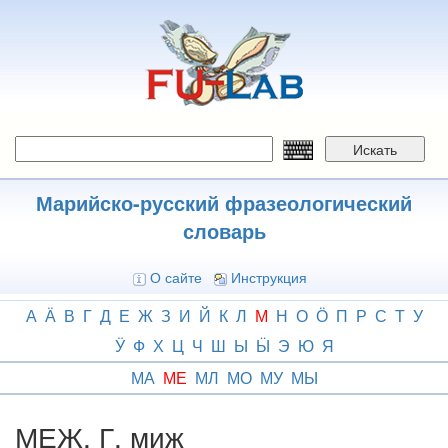
Перейти
к
основному
содержанию
Искать
Марийско-русский фразеологический
словарь
О сайте
Инструкция
А
Ӓ
В
Г
Д
Е
Ж
З
И
Й
К
Л
М
Н
О
Ӧ
П
Р
С
Т
У
Ӱ
Ф
Х
Ц
Ч
Ш
Ы
Ӹ
Э
Ю
Я
МА
МЕ
МЛ
МО
МУ
МЫ
МЕЖ, Г. миж