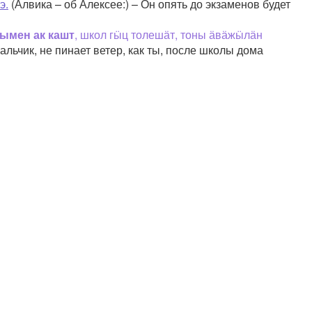
э.
(Алвика – об Алексее:) – Он опять до экзаменов будет
ымен ак кашт
, школ гӹц толешӓт, тоны ӓвӓжӹлӓн
альчик, не пинает ветер, как ты, после школы дома