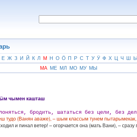
арь
Е
Ж
З
И
Й
К
Л
М
Н
О
Ӧ
П
Р
С
Т
У
Ӱ
Ф
Х
Ц
Ч
Ш
МА
МЕ
МЛ
МО
МУ
МЫ
ӹм чымен кашташ
лоняться, бродить, шататься без цели, без дел
еш тудо (Ванян аваже), – шым классым тунем пытарымекак
ходил и пинал ветер! – огорчается она (мать Вани), – сраз