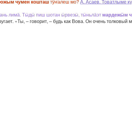
южым чумен кошташ
тӱҥалеш мо?
А. Асаев. Товатлыме ку
гань лимӓ. Тӹдӹ пиш шотан ӹрвезӹ, тӹньлӓэт
мардежӹм ч
гает. «Ты, – говорит, – будь как Вова. Он очень толковый м