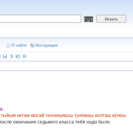
Искать
О сайте
Инструкция
Ы
Ӹ
Э
Ю
Я
а.
, тыйым иктаж-могай техникумыш тунемаш колташ кӱлеш
у после окончания седьмого класса тебя надо было