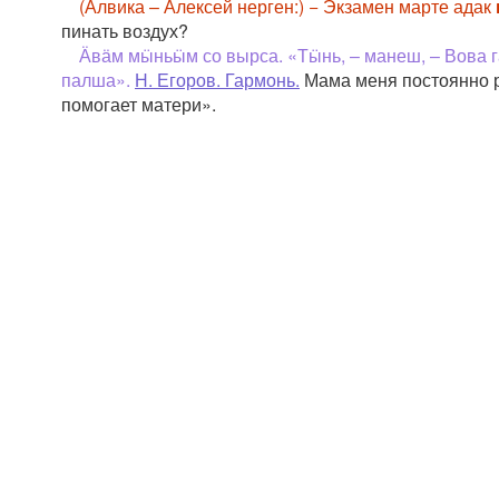
(Алвика – Алексей нерген:) − Экзамен марте адак
пинать воздух?
Ӓвӓм мӹньӹм со вырса. «Тӹнь, – манеш, – Вова 
палша».
Н. Егоров. Гармонь.
Мама меня постоянно ру
помогает матери».