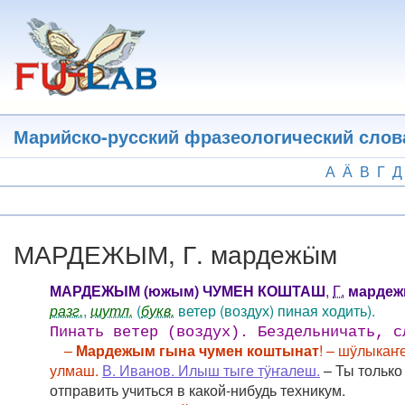
Перейти
к
основному
содержанию
Марийско-русский фразеологический слов
А
Ӓ
В
Г
Д
МАРДЕЖЫМ, Г. мардежӹм
МАРДЕЖЫМ (южым) ЧУМЕН КОШТАШ
,
Г.
мардеж
разг.
,
шутл.
(
букв.
ветер (воздух) пиная ходить).
Пинать ветер (воздух). Бездельничать, с
–
Мардежым гына чумен коштынат
! – шӱлыкаҥ
улмаш.
В. Иванов. Илыш тыге тӱҥалеш.
– Ты только 
отправить учиться в какой-нибудь техникум.