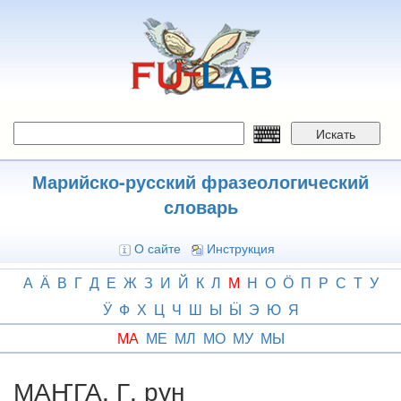
Перейти
к
основному
содержанию
Искать
Марийско-русский фразеологический
словарь
О сайте
Инструкция
А
Ӓ
В
Г
Д
Е
Ж
З
И
Й
К
Л
М
Н
О
Ӧ
П
Р
С
Т
У
Ӱ
Ф
Х
Ц
Ч
Ш
Ы
Ӹ
Э
Ю
Я
МА
МЕ
МЛ
МО
МУ
МЫ
МАҤГА, Г. рун