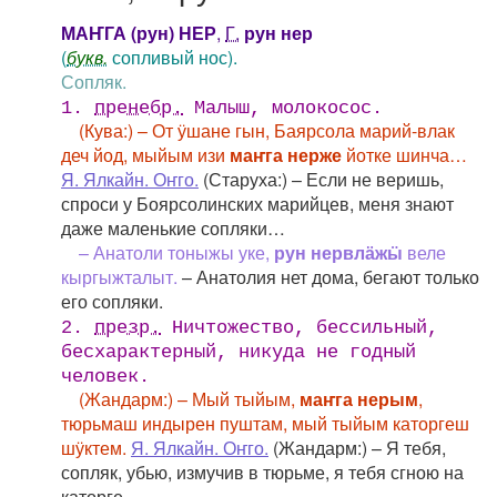
МАҤГА (рун) НЕР
,
Г.
рун нер
(
букв.
сопливый нос).
Сопляк.
1.
пренебр.
Малыш, молокосос.
(Кува:) – От ӱшане гын, Баярсола марий-влак
деч йод, мыйым изи
маҥга нерже
йотке шинча…
Я. Ялкайн. Оҥго.
(Старуха:) – Если не веришь,
спроси у Боярсолинских марийцев, меня знают
даже маленькие сопляки…
– Анатоли тоныжы уке,
рун нервлӓжӹ
веле
кыргыжталыт.
– Анатолия нет дома, бегают только
его сопляки.
2.
презр.
Ничтожество, бессильный,
бесхарактерный, никуда не годный
человек.
(Жандарм:) – Мый тыйым,
маҥга нерым
,
тюрьмаш индырен пуштам, мый тыйым каторгеш
шӱктем.
Я. Ялкайн. Оҥго.
(Жандарм:) – Я тебя,
сопляк, убью, измучив в тюрьме, я тебя сгною на
каторге.