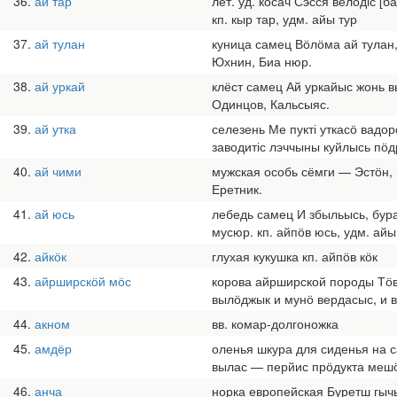
36
ай тар
лет. уд. косач Сэсся велӧдіс 
кп. кыр тар, удм. айы тур
37
ай тулан
куница самец Вӧлӧма ай тулан,
Юхнин, Биа нюр.
38
ай уркай
клёст самец Ай уркайыс жонь в
Одинцов, Кальсыяс.
39
ай утка
селезень Ме пукті уткасӧ вадо
заводитіс лэччыны куйлысь пӧдр
40
ай чими
мужская особь сёмги — Эстӧн, 
Еретник.
41
ай юсь
лебедь самец И збыльысь, бура
мусюр. кп. айпӧв юсь, удм. ай
42
айкӧк
глухая кукушка кп. айпӧв кӧк
43
айрширскӧй мӧс
корова айрширской породы Тӧв
вылӧджык и мунӧ вердасыс, и в
44
акном
вв. комар-долгоножка
45
амдёр
оленья шкура для сиденья на с
вылас — перйис прӧдукта мешӧк
46
анча
норка европейская Буретш гыч