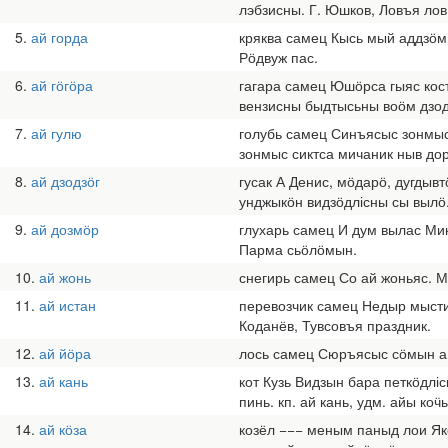
лэбзисны. Г. Юшков, Ловъя лов
5
ай горда
кряква самец Кысь мый аддзӧмыс
Рӧдвуж пас.
6
ай гӧгӧра
гагара самец Юшӧрса гыяс кост
вензисны быдтысьны воӧм дзод
7
ай гулю
голубь самец Синъясыс зонмыс
зонмыс сиктса мичаник ныв дора
8
ай дзодзӧг
гусак А Денис, мӧдарӧ, дугдыв
унджыкӧн видзӧдлісны сы вылӧ. 
9
ай дозмӧр
глухарь самец И дум вылас Мик
Парма сьӧлӧмын.
10
ай жонь
снегирь самец Со ай жоньяс. М
11
ай истан
перевозчик самец Недыр мысти ш
Коданёв, Тувсовъя праздник.
12
ай йӧра
лось самец Сюръясыс сӧмын ай
13
ай кань
кот Кузь Видзын бара петкӧдліс
пинь. кп. ай кань, удм. айы ко
14
ай кӧза
козёл −−− меным паныд лои Яков