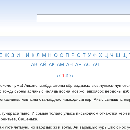
Ё
Ж
З
И
І
Й
К
Л
М
Н
О
Ӧ
П
Р
С
Т
У
Ф
Х
Ц
Ч
Ш
Щ
АВ
АЙ
АК
АМ
АН
АР
АС
АЧ
<<
1
2
>>
й около чума) Авкояс гажӧдыштӧны кӧр видзысьлысь лунысь-лун ӧ
 тӧждысьӧны асланыс челядь вӧсна моз жӧ, авкоясӧс вердӧны дэбы
эз казявны, кывтісны ӧта-мӧднас нимкодясигтыр. Айыс сыныштіс ны
 тундраса тыяс. И сӧмын толаяс улысь писькӧдчӧм ӧтка-ӧтка керч 
ерентьев, Сашенька.
ан лют-лётмуні, но ваӧдзыс эз и волы. Ай варышыс курыштіс сійӧс у