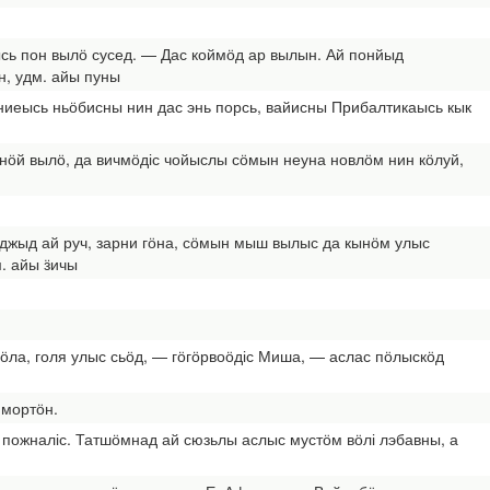
ысь пон вылӧ сусед. — Дас коймӧд ар вылын. Ай понйыд
н, удм. айы пуны
ниеысь ньӧбисны нин дас энь порсь, вайисны Прибалтикаысь кык
ннӧй вылӧ, да вичмӧдіс чойыслы сӧмын неуна новлӧм нин кӧлуй,
 ыджыд ай руч, зарни гӧна, сӧмын мыш вылыс да кынӧм улыс
м. айы ӟичы
ьӧла, голя улыс сьӧд, — гӧгӧрвоӧдіс Миша, — аслас пӧлыскӧд
 мортӧн.
н пожналіс. Татшӧмнад ай сюзьлы аслыс мустӧм вӧлі лэбавны, а