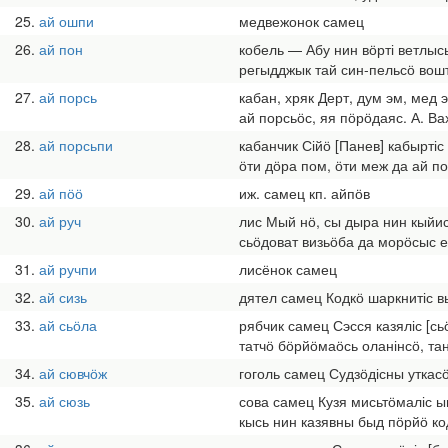
25
ай ошпи
медвежонок самец
26
ай пон
кобель — Абу нин вӧрті ветлы
регыдджык тай син-пельсӧ вошт
27
ай порсь
кабан, хряк Дерт, дум эм, ме
ай порсьӧс, яя пӧрӧдаяс. А. В
28
ай порсьпи
кабанчик Сійӧ [Панев] кабырті
ӧти дӧра пом, ӧти меж да ай по
29
ай пӧӧ
иж. самец кп. айпӧв
30
ай руч
лис Мый нӧ, сы дыра нин кыйис
сьӧдоват визьӧба да морӧсыс е
31
ай ручпи
лисёнок самец
32
ай сизь
дятел самец Кодкӧ шаркнитіс в
33
ай сьӧла
рябчик самец Сэсся казяліс [с
татчӧ бӧрйӧмаӧсь оланінсӧ, та
34
ай сювчӧж
гоголь самец Судзӧдісны уткас
35
ай сюзь
сова самец Кузя мисьтӧмаліс ы
кысь нин казявны быд пӧрйӧ ко