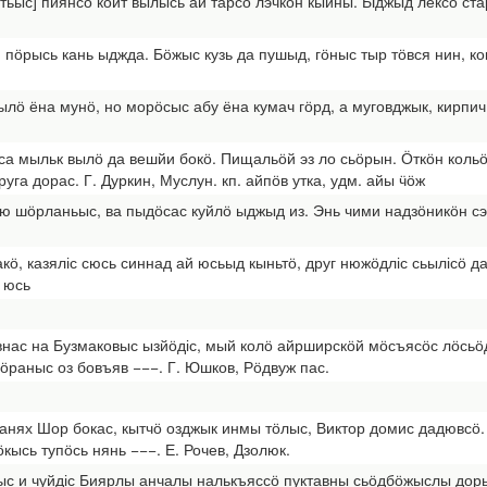
[батьыс] пиянсӧ койт вылысь ай тарсӧ лэчкӧн кыйны. Ыджыд лёксӧ ст
 пӧрысь кань ыджда. Бӧжыс кузь да пушыд, гӧныс тыр тӧвся нин, ко
ылӧ ёна мунӧ, но морӧсыс абу ёна кумач гӧрд, а муговджык, кирпич
рса мыльк вылӧ да вешйи бокӧ. Пищальӧй эз ло сьӧрын. Ӧткӧн коль
уга дорас. Г. Дуркин, Муслун. кп. айпӧв утка, удм. айы ӵӧж
ю шӧрланьыс, ва пыдӧсас куйлӧ ыджыд из. Энь чими надзӧникӧн сэн 
кӧ, казяліс сюсь синнад ай юсьыд кыньтӧ, друг нюжӧдліс сьылісӧ да
ы юсь
нас на Бузмаковыс ызйӧдіс, мый колӧ айрширскӧй мӧсъясӧс лӧсьӧд
ӧраныс оз бовъяв −−−. Г. Юшков, Рӧдвуж пас.
анях Шор бокас, кытчӧ озджык инмы тӧлыс, Виктор домис дадювсӧ.
ысь тупӧсь нянь −−−. Е. Рочев, Дзолюк.
ыс и чуйдіс Биярлы анчалы налькъяссӧ пуктавны сьӧдбӧжыслы доры