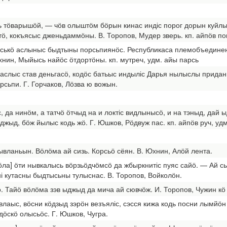
сь тӧварышӧй, — чӧв олыштӧм бӧрын кинас индіс порог дорын куйл
ӧ, кокъясыс дженьдаммӧны. В. Торопов, Мудер зверь. кп. айпӧв по
д эськӧ аслыныс быдтыны порсьпиянӧс. Республикаса племобъедине
ахнин, Мыйысь найӧс ӧтдортӧны. кп. мутреч, удм. айы парсь
с аслыс став деньгасӧ, кодӧс батьыс индыліс Дарья нылыслы прида
рсьпи. Г. Горчаков, Лӧзва ю вожын.
, да нинӧм, а татчӧ ӧтчыд на и локтіс видлынысӧ, и на тэныд, дай
джыд, бӧж йылыс кодь жӧ. Г. Юшков, Рӧдвуж пас. кп. айпӧв руч, уд
ывланьын. Вӧлӧма ай сизь. Корсьӧ сёян. В. Юхнин, Алӧй лента.
ьӧла] ӧти нывкалысь вӧрзьӧдчӧмсӧ да жбыркнитіс пуяс сайӧ. — Ай с
ні кутасны быдтысьны тулыснас. В. Торопов, Войколӧн.
ӧ. Тайӧ вӧлӧма зэв ыджыд да мича ай сювчӧж. И. Торопов, Чужин кӧ
влаыс, вӧсни кӧдзыд зэрӧн везъяліс, сэсся кижа кодь посни лымйӧ
дӧскӧ олысьӧс. Г. Юшков, Чугра.