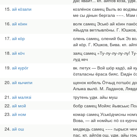
дас квайт... кп. айпӧв кӧза, удм
15
ай кӧзапи
козлёнок самец Выль во водзв
ме сы дінын бергала −−−. Мам 
16
ай кӧин
волк самец Эськӧ ай кӧин пакӧ
яйыдла ветлывлӧны. Г. Юшков, 
17
ай кӧр
олень самец, олений бык Эз вол
ай кӧр. Г. Юшков, Бива. кп. айп
18
ай кӧч
заяц самец «Ту-лу-лу-лу-лу! Т
луд кеч
19
ай курӧг
вк. петух — Вой шӧр кадӧ, ай 
ӧзталасны ёраса бияс. Емдін ӧ
20
ай кычипи
щенок кобель Ӧтчыд потшӧс дорӧ
Альма вылӧ. М. Ладанов, Лявда
21
ай малязі
трутень удм. айы муш
22
ай мой
бобр самец Мойяс йывсьыс Поли
23
ай ном
комар самец Уськӧдчисны номъя
Вова, — ай номйыс пӧ оз курчч
24
ай ош
медведь самец −−− гырыся чеч
пас. кп. айпӧв ош, удм. айы го