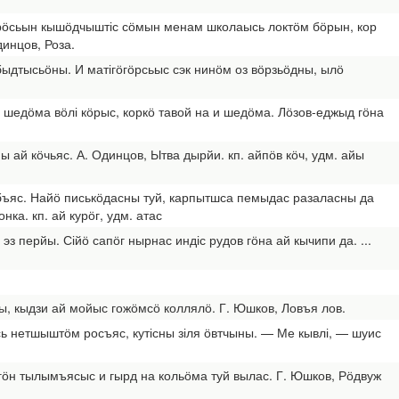
орӧсьын кышӧдчыштіс сӧмын менам школаысь локтӧм бӧрын, кор
динцов, Роза.
быдтысьӧны. И матігӧгӧрсьыс сэк нинӧм оз вӧрзьӧдны, ылӧ
ас шедӧма вӧлі кӧрыс, коркӧ тавой на и шедӧма. Лӧзов-еджыд гӧна
 ай кӧчьяс. А. Одинцов, Ытва дырйи. кп. айпӧв кӧч, удм. айы
ыбъяс. Найӧ писькӧдасны туй, карпытшса пемыдас разаласны да
ка. кп. ай курӧг, удм. атас
з перйы. Сійӧ сапӧг нырнас индіс рудов гӧна ай кычипи да. ...
ы, кыдзи ай мойыс гожӧмсӧ коллялӧ. Г. Юшков, Ловъя лов.
сь нетшыштӧм росъяс, кутісны зіля ӧвтчыны. — Ме кывлі, — шуис
ӧн тылымъясыс и гырд на кольӧма туй вылас. Г. Юшков, Рӧдвуж