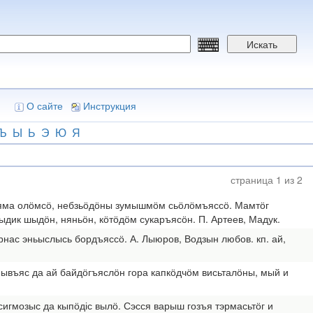
Искать
О сайте
Инструкция
Ъ
Ы
Ь
Э
Ю
Я
страница 1 из 2
тсяма олӧмсӧ, небзьӧдӧны зумышмӧм сьӧлӧмъяссӧ. Мамтӧг
дик шыдӧн, няньӧн, кӧтӧдӧм сукаръясӧн. П. Артеев, Мадук.
рнас эньыслысь бордъяссӧ. А. Лыюров, Водзын любов. кп. ай,
йывъяс да ай байдӧгъяслӧн гора капкӧдчӧм висьталӧны, мый и
сигмозыс да кыпӧдіс вылӧ. Сэсся варыш гозъя тэрмасьтӧг и