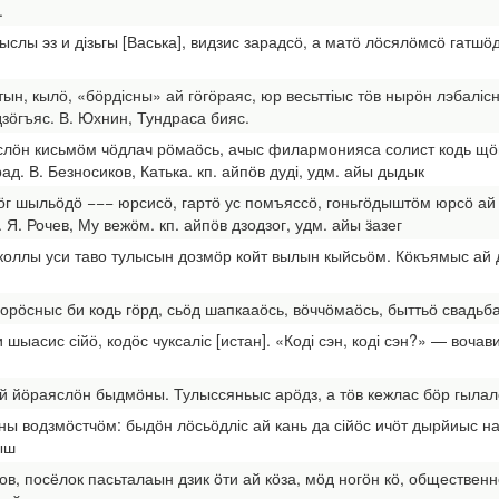
.
лы эз и дізьгы [Васька], видзис зарадсӧ, а матӧ лӧсялӧмсӧ гатшӧд
ын, кылӧ, «бӧрдісны» ай гӧгӧраяс, юр весьттіыс тӧв нырӧн лэбаліс
зӧгъяс. В. Юхнин, Тундраса бияс.
лӧн кисьмӧм чӧдлач рӧмаӧсь, ачыс филармонияса солист кодь щӧг
д. В. Безносиков, Катька. кп. айпӧв дуді, удм. айы дыдык
тӧг шыльӧдӧ −−− юрсисӧ, гартӧ ус помъяссӧ, гоньгӧдыштӧм юрсӧ ай 
Я. Рочев, Му вежӧм. кп. айпӧв дзодзог, удм. айы ӟазег
оллы уси таво тулысын дозмӧр койт вылын кыйсьӧм. Кӧкъямыс ай д
орӧсныс би кодь гӧрд, сьӧд шапкааӧсь, вӧччӧмаӧсь, быттьӧ свадьба
ыасис сійӧ, кодӧс чуксаліс [истан]. «Коді сэн, коді сэн?» — вочави
 йӧраяслӧн быдмӧны. Тулыссяньыс арӧдз, а тӧв кежлас бӧр гылалӧ
ны водзмӧстчӧм: быдӧн лӧсьӧдліс ай кань да сійӧс ичӧт дырйиыс на
ӵыш
, посёлок пасьталаын дзик ӧти ай кӧза, мӧд ногӧн кӧ, общественнӧ