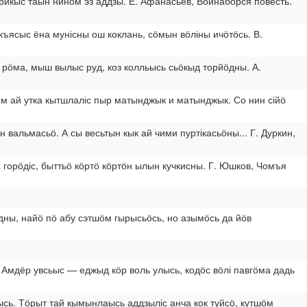
арикыс таын нинӧм эз аддзы. Е. Афанасьев, Войнабӧрся повесть.
къясыс ёна мунісны ош коклань, сӧмын вӧліны ичӧтӧсь. В.
 рӧма, мыш вылыс руд, коз колльысь сьӧкыд торйӧдны. А.
ӧм ай утка кытшлаліс пыр матынджык и матынджык. Со нин сійӧ
вальмасьӧ. А сы весьтын кык ай чими пуртікасьӧны... Г. Дуркин,
 горӧдіс, быттьӧ кӧртӧ кӧртӧн ылын кучкисны. Г. Юшков, Чомъя
ны, найӧ пӧ абу сэтшӧм гырысьӧсь, но азымӧсь да йӧв
 Амдёр увсьыс — еджыд кӧр воль улысь, кодӧс вӧлі павгӧма дадь
сь. Тӧрыт тай кымынлаысь аддзыліс анча кок туйсӧ, кутшӧм