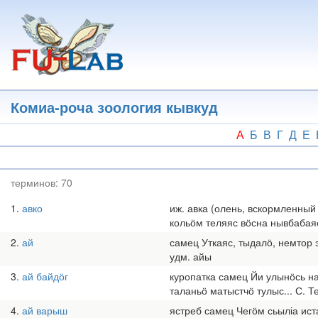
Перейти
к
основному
содержанию
Комиа-роча зоология кывкуд
А
Б
В
Г
Д
Е
терминов:
70
1
авко
иж. авка (олень, вскормленны
кольӧм теляяс вӧсна нывбабаяс
2
ай
самец Уткаяс, тыдалӧ, немтор 
удм. айы
3
ай байдӧг
куропатка самец Йи улынӧсь на
таланьӧ матыстчӧ тулыс... С. Т
4
ай варыш
ястреб самец Чегӧм сьыліа ист