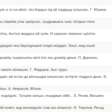
ліс и то на айсӧ: лӧз бордъя ӧд ай гордаыд тулыснас. Г. Юшков,
ны сёрмӧм утка чукӧръяс, тундравывса тыяс гӧгӧрын пӧся
ӧль, быттьӧ вердаса ай гулю. И сирасис-лемасис щӧгӧль
дзодзӧг моз бергӧдлывлӧ ӧтарӧ-мӧдарӧ. Зільӧ, мед эськӧ
озмӧр тышкасьӧны вӧлі ӧти энь дозмӧр дінын. П. Доронин,
 кежлӧ жӧникъяс. Г. Фёдоров, Зын турун.
дзис ай истан да вӧсньыдик кокъяснас котӧртіс пӧдруга дінас. И.
ны. А. Некрасов, Жӧник.
 кодзӧдліс. Татшӧм каньыс этшаджык сёйӧ... Е. Рочев, Висьмис
й козёл, коді могмӧдаліс став энь кӧзаясӧс. И. Торопов, Регыд