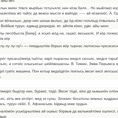
. айы кеч
ылын миян тӧвся жырйын тотшъяліс нин кӧза баля... Но мыйлакӧ к
казялӧма жӧ тайӧс да вежон мысти и вайӧдіс −−− ай кӧзапиӧс. А. О
сьт вӧчысьыс, дзор нин шоша вылыс, да ӧд кӧин гозъяыд ӧтвылысь 
Воййыв турун, еджыд дзоридза. кп. айпӧв кӧин, удм. айы кион
ы лесӧбысла [Бияр], а эськӧ мӧд на, гашкӧ, веськаліс. И кӧр лэчк
ӧв кӧр
у-лу-лу-лу-лу!» — пемдыштӧм бӧрын вӧр тырнас лалгисны-чуксасисны
курӧг чуксасьӧмкӧд тшӧтш, карӧ пырасны медся сюсьяс, медся тэр
зъяс, и сэтчӧс олысьясыс шӧйӧвошасны. В. Тимин, Эжва Перымса зон
 сувтіс машина. Пон котыр видзӧдігӧн локтысь весиг кисӧ зепсьыс э
.
карп быдтор нин, буракӧ, тӧдӧ. Весиг тӧдӧ, кӧні да кымынӧн олӧн
с, кӧть век котӧрт, мед эз суны. Зонкаяс босьтісны кианыс кыддзы
ась, турун сёйӧ. Е. Афанасьев, Ыджыд мам ордын.
чалӧмӧн уськӧдчылӧма ай ошкыс бӧрвыв да вальмайтӧма ошписӧ, г
ндыр