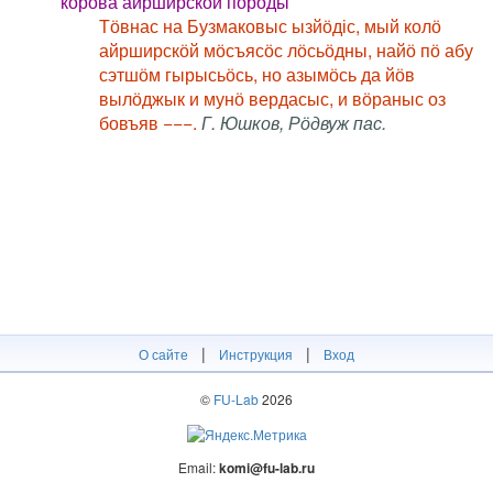
корова айрширской породы
Тӧвнас на Бузмаковыс ызйӧдіс, мый колӧ
айрширскӧй мӧсъясӧс лӧсьӧдны, найӧ пӧ абу
сэтшӧм гырысьӧсь, но азымӧсь да йӧв
вылӧджык и мунӧ вердасыс, и вӧраныс оз
бовъяв −−−.
Г. Юшков, Рӧдвуж пас.
|
|
О сайте
Инструкция
Вход
©
FU-Lab
2026
Email:
komi@fu-lab.ru