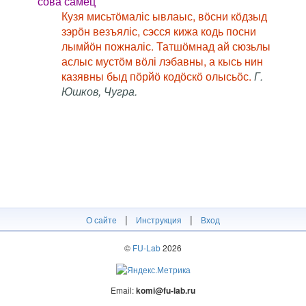
сова самец
Кузя мисьтӧмаліс ывлаыс, вӧсни кӧдзыд
зэрӧн везъяліс, сэсся кижа кодь посни
лымйӧн пожналіс. Татшӧмнад ай сюзьлы
аслыс мустӧм вӧлі лэбавны, а кысь нин
казявны быд пӧрйӧ кодӧскӧ олысьӧс.
Г.
Юшков, Чугра.
|
|
О сайте
Инструкция
Вход
©
FU-Lab
2026
Email:
komi@fu-lab.ru