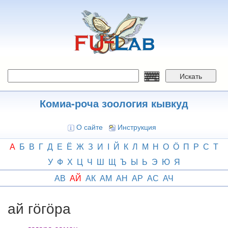
Перейти
к
основному
содержанию
Искать
Комиа-роча зоология кывкуд
О сайте
Инструкция
А
Б
В
Г
Д
Е
Ё
Ж
З
И
І
Й
К
Л
М
Н
О
Ӧ
П
Р
С
Т
У
Ф
Х
Ц
Ч
Ш
Щ
Ъ
Ы
Ь
Э
Ю
Я
АВ
АЙ
АК
АМ
АН
АР
АС
АЧ
ай гӧгӧра