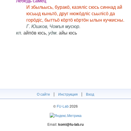
лебедь самец
И збыльысь, буракӧ, казяліс сюсь синнад ай
юсьыд кыньтӧ, друг нюжӧдліс сьылісӧ да
горӧдіс, быттьӧ кӧртӧ кӧртӧн ылын кучкисны.
Г. Юшков, Чомъя мусюр.
кп.
айпӧв юсь,
удм.
айы юсь
|
|
О сайте
Инструкция
Вход
©
FU-Lab
2026
Email:
komi@fu-lab.ru