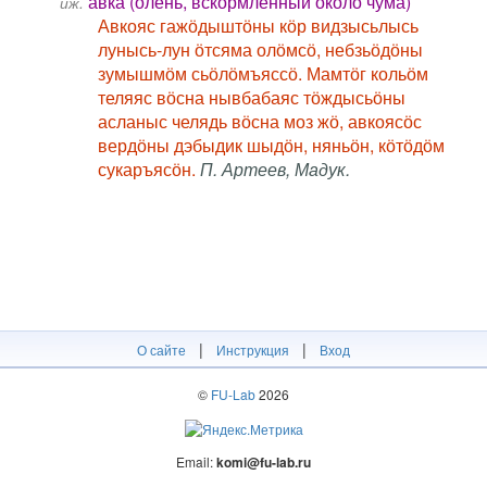
авка (олень, вскормленный около чума)
иж.
Авкояс гажӧдыштӧны кӧр видзысьлысь
лунысь-лун ӧтсяма олӧмсӧ, небзьӧдӧны
зумышмӧм сьӧлӧмъяссӧ. Мамтӧг кольӧм
теляяс вӧсна нывбабаяс тӧждысьӧны
асланыс челядь вӧсна моз жӧ, авкоясӧс
вердӧны дэбыдик шыдӧн, няньӧн, кӧтӧдӧм
сукаръясӧн.
П. Артеев, Мадук.
|
|
О сайте
Инструкция
Вход
©
FU-Lab
2026
Email:
komi@fu-lab.ru