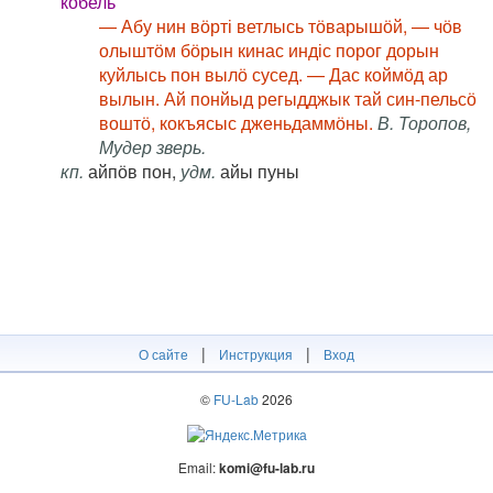
кобель
— Абу нин вӧрті ветлысь тӧварышӧй, — чӧв
олыштӧм бӧрын кинас индіс порог дорын
куйлысь пон вылӧ сусед. — Дас коймӧд ар
вылын. Ай понйыд регыдджык тай син-пельсӧ
воштӧ, кокъясыс дженьдаммӧны.
В. Торопов,
Мудер зверь.
кп.
айпӧв пон,
удм.
айы пуны
|
|
О сайте
Инструкция
Вход
©
FU-Lab
2026
Email:
komi@fu-lab.ru